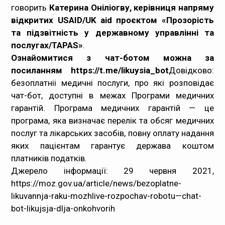
говорить
Катерина Оніліогву, керівниця напряму
відкритих USAID/UK aid проєктом «Прозорість
та підзвітність у державному управлінні та
послугах/TAPAS»
.
Ознайомитися з чат-ботом можна за
посиланням
https://t.me/likuysia_bot
Довідково:
безоплатніі медичні послуги, про які розповідає
чат-бот, доступні в межах Програми медичних
гарантій. Програма медичних гарантій
—
це
програма, яка визначає перелік та обсяг медичних
послуг та лікарських засобів, повну оплату надання
яких пацієнтам гарантує держава коштом
платників податків.
Джерело інформації: 29 червня 2021,
https://moz.gov.ua/article/news/bezoplatne-
likuvannja-raku-mozhlive-rozpochav-robotu—chat-
bot-likujsja-dlja-onkohvorih