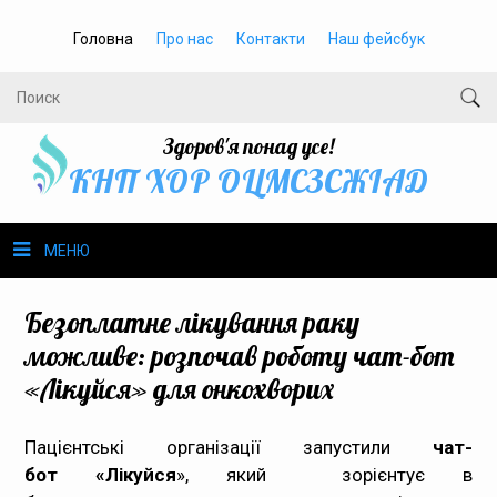
Головна
Про нас
Контакти
Наш фейсбук
Здоров'я понад усе!
КНП ХОР ОЦМСЗСЖIАД
МЕНЮ
Про нас
Безоплатне лікування раку
можливе: розпочав роботу чат-бот
Громадське здоров’я
«Лікуйся» для онкохворих
Безбар’єрність
Пацієнтські організації запустили
чат-
бот
Громадянам
«
Лікуйся
», який зорієнтує в