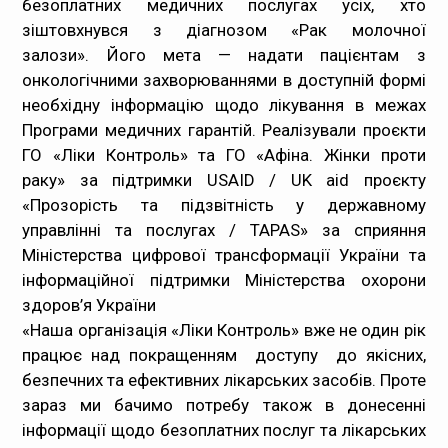
безоплатних медичних послугах усіх, хто
зіштовхнувся з діагнозом «Рак молочної
Медпрацівникам
залози».
Його мета — надати пацієнтам з
онкологічними захворюваннями в доступній формі
Статистика
необхідну інформацію щодо лікування в межах
Програми медичних гарантій. Реалізували проєкти
Документи
ГО «Ліки Контроль» та ГО «Афіна. Жінки проти
раку» за підтримки USAID / UK aid проєкту
Контакти
«Прозорість та підзвітність у державному
управлінні та послугах / TAPAS» за сприяння
Карта сайта
Міністерства цифрової трансформації України та
інформаційної підтримки Міністерства охорони
здоров’я України
«Наша організація «Ліки Контроль» вже не один рік
працює над покращенням доступу до якісних,
безпечних та ефективних лікарських засобів. Проте
зараз ми бачимо потребу також в донесенні
інформації щодо безоплатних послуг та лікарських