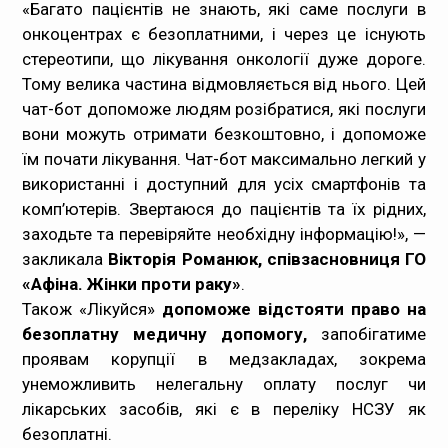
«Багато пацієнтів не знають, які саме послуги в
онкоцентрах є безоплатними, і через це існують
стереотипи, що лікування онкології дуже дороге.
Тому велика частина відмовляється від нього. Цей
чат-бот допоможе людям розібратися, які послуги
вони можуть отримати безкоштовно, і допоможе
їм почати лікування. Чат-бот максимально легкий у
використанні і доступний для усіх смартфонів та
комп’ютерів. Звертаюся до пацієнтів та їх рідних,
заходьте та перевіряйте необхідну інформацію!»
, —
закликала
Вікторія Романюк, співзасновниця ГО
«Афіна. Жінки проти раку»
.
Також «Лікуйся»
допоможе відстояти право на
безоплатну медичну допомогу,
запобігатиме
проявам корупції в медзакладах, зокрема
унеможливить нелегальну оплату послуг чи
лікарських засобів, які є в переліку НСЗУ як
безоплатні.