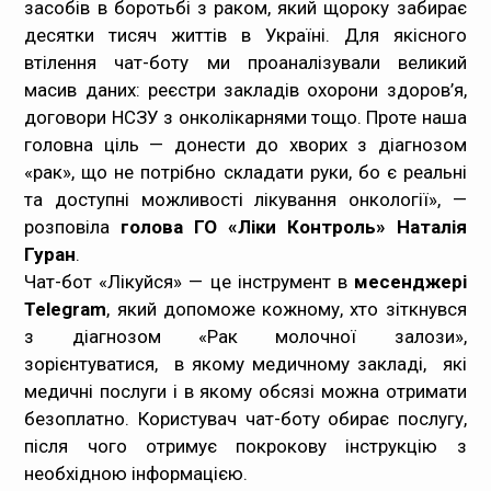
засобів в боротьбі з раком, який щороку забирає
десятки тисяч життів в Україні. Для якісного
втілення чат-боту ми проаналізували великий
масив даних: реєстри закладів охорони здоров’я,
договори НСЗУ з онколікарнями тощо. Проте наша
головна ціль — донести до хворих з діагнозом
«рак», що не потрібно складати руки, бо є реальні
та доступні можливості лікування онкології»,
—
розповіла
голова ГО «Ліки Контроль» Наталія
Гуран
.
Чат-бот «Лікуйся» — це інструмент в
месенджері
Telegram
, який допоможе кожному, хто зіткнувся
з діагнозом «Рак молочної залози»,
зорієнтуватися, в якому медичному закладі, які
медичні послуги і в якому обсязі можна отримати
безоплатно. Користувач чат-боту обирає послугу,
після чого отримує покрокову інструкцію з
необхідною інформацією.