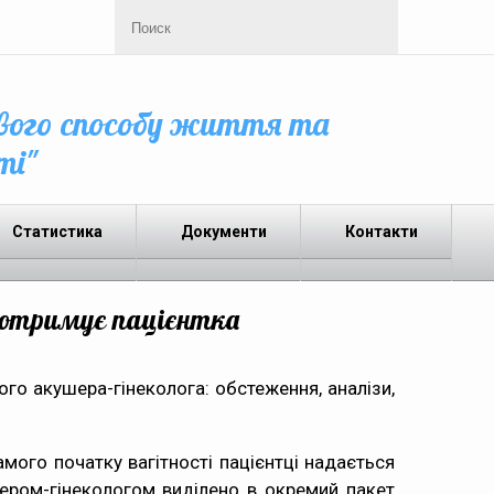
вого способу життя та
ті"
Статистика
Документи
Контакти
о отримує пацієнтка
ого акушера-гінеколога: обстеження, аналізи,
амого початку вагітності пацієнтці надається
ером-гінекологом виділено в окремий пакет