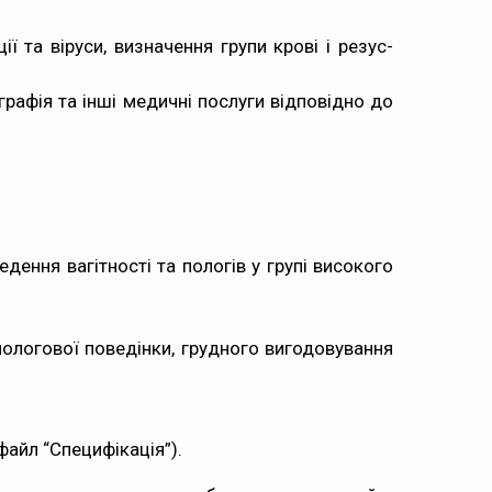
ї та віруси, визначення групи крові і резус-
рафія та інші медичні послуги відповідно до
дення вагітності та пологів у групі високого
пологової поведінки, грудного вигодовування
файл “Специфікація”).