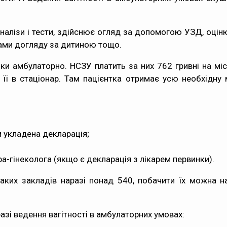
 аналізи і тести, здійснює огляд за допомогою УЗД, оцін
ками догляду за дитиною тощо.
ки амбулаторно. НСЗУ платить за них 762 гривні на міс
яє її в стаціонар. Там пацієнтка отримає усю необхід
м укладена декларація;
-гінеколога (якщо є декларація з лікарем первинки).
таких закладів наразі понад 540, побачити їх можна н
азі ведення вагітності в амбулаторних умовах: