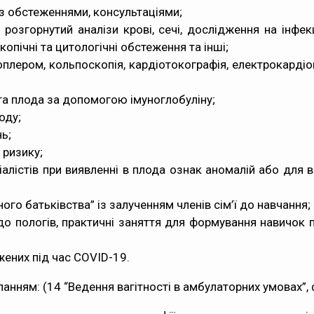
 з обстеженнями, консультаціями;
розгорнутий аналізи крові, сечі, дослідження на інфекці
скопічні та цитологічні обстеження та інші;
плером, кольпоскопія, кардіотокографія, електрокардіог
 та плода за допомогою імуноглобуліну;
оду;
ь;
 ризику;
алістів при виявленні в плода ознак аномалій або для ве
ого батьківства” із залученням членів сім’ї до навчання;
 до пологів, практичні заняття для формування навичок 
жених під час COVID-19.
анням: (14 “Ведення вагітності в амбулаторних умовах”, 