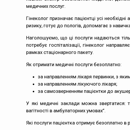
медичних послуг.
Гінеколог призначає пацієнтці усі необхідні
ризику, готує до пологів, допомагає з навич
Наголошуємо, що ці послуги надаються тіль
потребує госпіталізації, гінеколог направл
рамках стаціонарного пакету.
Як отримати медичні послуги безоплатно:
за направленням лікаря первинки, з яки
за направленням лікуючого лікаря;
за самозверненням пацієнтки до акушера
У які медичні заклади можна звертатися: 
вагітності в амбулаторних умовах”.
Які послуги пацієнтка отримує безоплатно в р