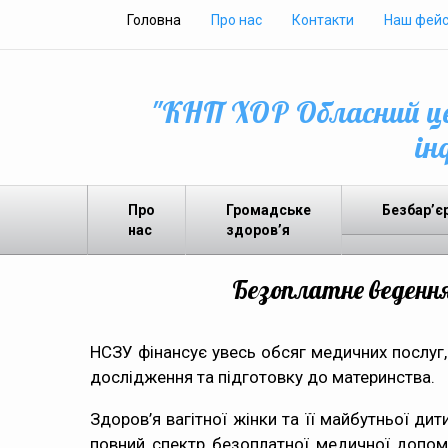
Головна
Про нас
Контакти
Наш фейс
"КНП ХОР Обласний це
ін
Про
Громадське
Безбар’є
нас
здоров’я
Безоплатне ведення
НСЗУ фінансує увесь обсяг медичних послуг, 
дослідження та підготовку до материнства.
Здоров’я вагітної жінки та її майбутньої ди
повний спектр безоплатної медичної допом