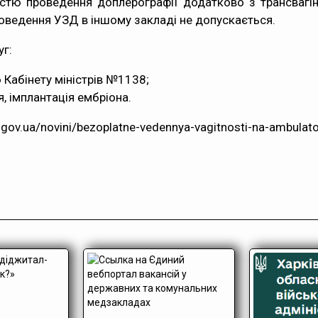
істю проведення доплерографії додатково з трансвагі
роведення УЗД в іншому закладі не допускається.
уг:
 Кабінету міністрів №1138;
, імплантація ембріона.
u.gov.ua/novini/bezoplatne-vedennya-vagitnosti-na-ambula