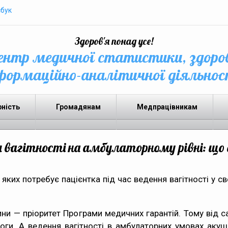
бук
Здоров'я понад усе!
нтр медичної статистики, здоро
формаційно-аналітичної діяльнос
рність
Громадянам
Медпрацівникам
 вагітності на амбулаторному рівні: щ
яких потребує пацієнтка під час ведення вагітності у св
тини — пріоритет Програми медичних гарантій. Тому від с
оги. А ведення вагітності в амбулаторних умовах акуш