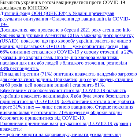
Більшість українців готові вакцинуватися проти COVID-19 —
дослідження ЮНІСЕФ
Дитячий фонд ООН (ЮНІСЕФ) в Україні презентував
результати опитування «Ставлення до вакцинації від COVID-
19».
Дослідження, яке проведене в березні 2021 року агенцією Info
Sapiens за підтримки Агентства США з міжнародного розвитку
(USAID), показало, що про хворобу українці знають не лише з
новин: для багатьох COVID-19 — уже особистий досвід. Так,
66% опитаних стикалися з COVID-19 у своєму оточенні, а 22%
указали, що хворіли самі. Про те, що хвороба мала тяжкі
наслідки для них або людей з близького оточення, розповіли
43% респондентів.
Понад дві третини (71%) опитаних вважають пандемію загрозою
для себе та своєї родини. Прикметно, що серед людей, старших
за 60 років, цей показник вищий і становить 81%.
Ефективним способом захиститися від COVID-19 більшість
українців вважають вакцинацію. Якби була змога безоплатно
прищепитися від COVID-19, 63% опитаних хотіли б це зробити,
проте 31% з них — лише певною вакциною. Старше покоління
виявило більшу готовність: 71% людей від 60 років згодні
безоплатно прищепитися від COVID-19.
Головними причинами вакцинуватися від COVID-19 українці
вважають:
• «щоб не хворіти на коронавірус, не мати ускладнень від