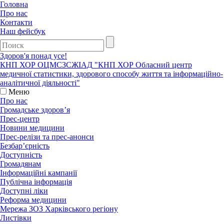
Головна
Про нас
Контакти
Наш фейсбук
Здоров'я понад усе!
КНП ХОР ОЦМСЗСЖIАД
"КНП ХОР Обласний центр
медичної статистики, здорового способу життя та інформаційно-
аналітичної діяльності"
Меню
Про нас
Громадське здоров’я
Прес-центр
Новини медицини
Прес-релізи та прес-анонси
Безбар’єрність
Доступність
Громадянам
Інформаційні кампанії
Публічна інформація
Доступні ліки
Реформа медицини
Мережа ЗОЗ Харківського регіону
Листівки