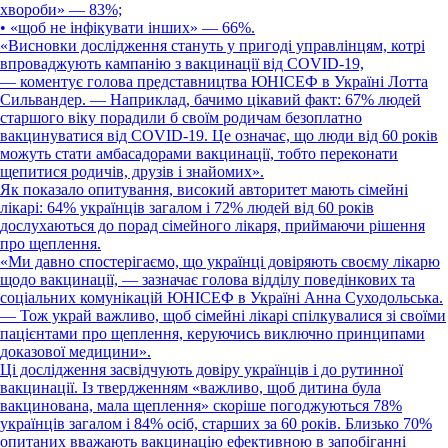
хвороби» — 83%;
• «щоб не інфікувати інших» — 66%.
«Висновки дослідження стануть у пригоді управлінцям, котрі
впроваджують кампанію з вакцинації від COVID-19,
— коментує голова представництва ЮНІСЕФ в Україні Лотта
Сильвандер. — Наприклад, бачимо цікавий факт: 67% людей
старшого віку порадили б своїм родичам безоплатно
вакцинуватися від COVID-19. Це означає, що люди від 60 років
можуть стати амбасадорами вакцинації, тобто переконати
щепитися родичів, друзів і знайомих».
Як показало опитування, високий авторитет мають сімейні
лікарі: 64% українців загалом і 72% людей від 60 років
дослухаються до порад сімейного лікаря, приймаючи рішення
про щеплення.
«Ми давно спостерігаємо, що українці довіряють своєму лікарю
щодо вакцинації, — зазначає голова відділу поведінкових та
соціальних комунікацій ЮНІСЕФ в Україні Анна Суходольська.
— Тож украй важливо, щоб сімейні лікарі спілкувалися зі своїми
пацієнтами про щеплення, керуючись виключно принципами
доказової медицини».
Ці дослідження засвідчують довіру українців і до рутинної
вакцинації. Із твердженням «важливо, щоб дитина була
вакцинована, мала щеплення» скоріше погоджуються 78%
українців загалом і 84% осіб, старших за 60 років. Близько 70%
опитаних вважають вакцинацію ефективною в запобіганні