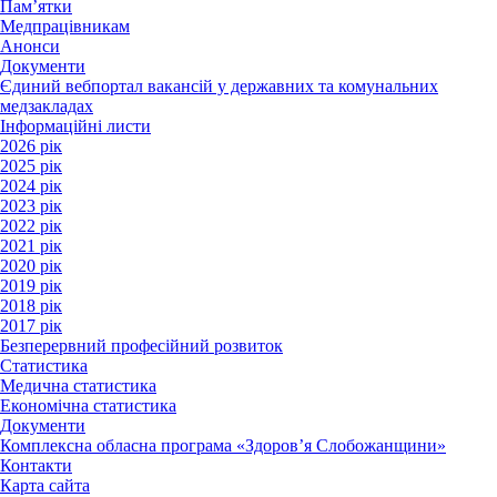
Пам’ятки
Медпрацівникам
Анонси
Документи
Єдиний вебпортал вакансій у державних та комунальних
медзакладах
Інформаційні листи
2026 рік
2025 рік
2024 рік
2023 рік
2022 рік
2021 рік
2020 рік
2019 рік
2018 рік
2017 рік
Безперервний професійний розвиток
Статистика
Медична статистика
Економічна статистика
Документи
Комплексна обласна програма «Здоров’я Слобожанщини»
Контакти
Карта сайта