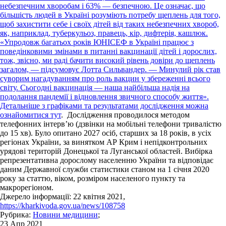
небезпечним хворобам і 63% — безпечною. Це означає, що
більшість людей в Україні розуміють потребу щеплень для того,
щоб захистити себе і своїх дітей від таких небезпечних хвороб,
як, наприклад, туберкульоз, правець, кір, дифтерія, кашлюк.
«Упродовж багатьох років ЮНІСЕФ в Україні працює з
поведінковими змінами в питанні вакцинації дітей і дорослих,
тож, звісно, ми раді бачити високий рівень довіри до щеплень
загалом, — підсумовує Лотта Сильвандер. — Минулий рік став
суворим нагадуванням про роль вакцин у збереженні всього
світу. Сьогодні вакцинація — наша найбільша надія на
подолання пандемії і відновлення звичного способу життя».
Детальніше з графіками та результатами дослідження можна
ознайомитися
тут
. Дослідження проводилося методом
телефонних інтерв’ю (дзвінки на мобільні телефони тривалістю
до 15 хв). Було опитано 2027 осіб, старших за 18 років, в усіх
регіонах України, за винятком АР Крим і непідконтрольних
урядові територій Донецької та Луганської областей. Вибірка
репрезентативна дорослому населенню України та відповідає
даним Державної служби статистики станом на 1 січня 2020
року за статтю, віком, розміром населеного пункту та
макрорегіоном.
Джерело інформації: 22 квітня 2021,
https://kharkivoda.gov.ua/news/108758
Рубрика:
Новини медицини
;
23 Апр 2021