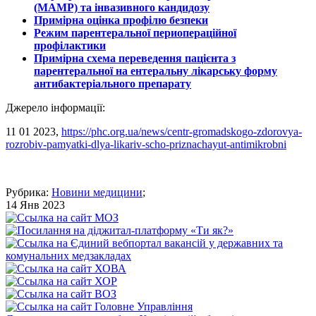
(МАМР) та інвазивного кандидозу
Примірна оцінка профілю безпеки
Режим парентеральної периопераційної
профілактики
Примірна схема переведення пацієнта з
парентеральної на ентеральну лікарську форму
антибактеріального препарату
Джерело інформації:
11 01 2023,
https://phc.org.ua/news/centr-gromadskogo-zdorovya-
rozrobiv-pamyatki-dlya-likariv-scho-priznachayut-antimikrobni
Рубрика:
Новини медицини
;
14 Янв 2023