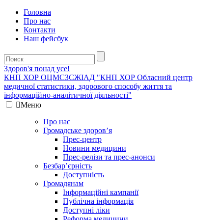
Головна
Про нас
Контакти
Наш фейсбук
Здоров'я понад усе!
КНП ХОР ОЦМСЗСЖIАД
"КНП ХОР Обласний центр
медичної статистики, здорового способу життя та
інформаційно-аналітичної діяльності"
Меню
Про нас
Громадське здоров’я
Прес-центр
Новини медицини
Прес-релізи та прес-анонси
Безбар’єрність
Доступність
Громадянам
Інформаційні кампанії
Публічна інформація
Доступні ліки
Реформа медицини