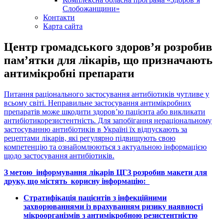
Слобожанщини»
Контакти
Карта сайта
Центр громадського здоров’я розробив
пам’ятки для лікарів, що призначають
антимікробні препарати
Питання раціонального застосування антибіотиків чутливе у
всьому світі. Неправильне застосування антимікробних
препаратів може шкодити здоров’ю пацієнта або викликати
антибіотикорезистентність. Для запобігання нераціональному
застосуванню антибіотиків в Україні їх відпускають за
рецептами лікарів, які регулярно підвищують свою
компетенцію та ознайомлюються з актуальною інформацією
щодо застосування антибіотиків.
З метою інформування лікарів ЦГЗ розробив макети для
друку, що містять корисну інформацію:
Стратифікація пацієнтів з інфекційними
захворюваннями із врахуванням ризику наявності
мікроорганізмів з антимікробною резистентністю