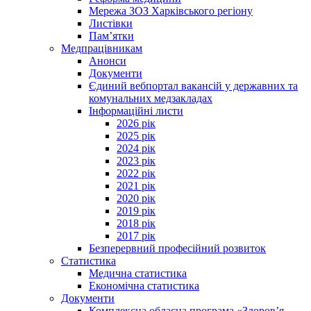
Мережа ЗОЗ Харківського регіону
Листівки
Пам’ятки
Медпрацівникам
Анонси
Документи
Єдиний вебпортал вакансій у державних та
комунальних медзакладах
Інформаційні листи
2026 рік
2025 рік
2024 рік
2023 рік
2022 рік
2021 рік
2020 рік
2019 рік
2018 рік
2017 рік
Безперервний професійний розвиток
Статистика
Медична статистика
Економічна статистика
Документи
Комплексна обласна програма «Здоров’я