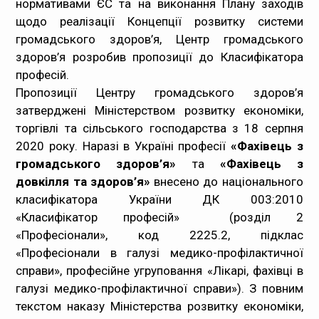
нормативами ЄС та на виконання Плану заходів
щодо реалізації Концепції розвитку системи
Медпрацівникам
громадського здоров’я, Центр громадського
здоров’я розробив пропозиції до Класифікатора
Статистика
професій.
Пропозиції Центру громадського здоров’я
Документи
затверджені Міністерством розвитку економіки,
торгівлі та сільського господарства з 18 серпня
Контакти
2020 року. Наразі в Україні професії
«Фахівець з
громадського здоров’я»
Карта сайта
та
«Фахівець з
довкілля та здоров’я»
внесено до національного
класифікатора України ДК 003:2010
«Класифікатор професій» (розділ 2
«Професіонали», код 2225.2, підклас
«Професіонали в галузі медико-профілактичної
справи», професійне угруповання «Лікарі, фахівці в
галузі медико-профілактичної справи»). З повним
текстом наказу Міністерства розвитку економіки,