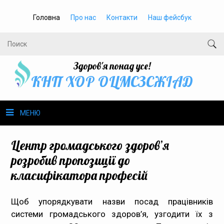
Головна
Про нас
Контакти
Наш фейсбук
Здоров'я понад усе!
КНП ХОР ОЦМСЗСЖIАД
МЕНЮ
Про нас
Центр громадського здоров’я
розробив пропозиції до
Громадське здоров’я
класифікатора професій
Безбар’єрність
Щоб упорядкувати назви посад працівників
системи громадського здоров’я, узгодити їх з
Громадянам