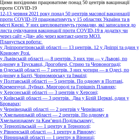
Цими вихідними працюватиме понад 50 центрів вакцинації
проти COVID-19
12-13 червня 2021 року понад 50 центрів масової вакцинації
проти COVID-19 працюватимуть у 15 областях України та в
місті Києві. У них щеплюватимуть громадян, які записалися до
листа очікування вакцинації проти COVID-19 в додатку чи
через сайт «Дія» або через контакт-центр МОЗ.
Планується робота:
у Дніпропетровській області — 13 центрів. 12 у Дніпрі та один у
Кривому Розі.
у Львівській області — 8 центрів. З них три — у Львові, по
одному в Трускавці, Дрогобичі, Стрию та Червонограді;
в Одеській області — 7 центрів. З них чотири — в Одесі, по
одному в Балті, Чорноморську та Ізмаїлі;
у Полтавській області — 5 центрів. По одному в Полтаві,
Кременчуці, Лубнах, Миргороді та Горішніх Плавнях;
у Херсонській області — 3 центрів у Херсоні;
у Київській області — 3 центрів. Два у Білій Церкві, один у
Броварах;
у Чернівецькій області — 2 центрів у Чернівцях;
у Хмельницькій області — 2 центрів. По одному в
Хмельницькому та Кам’янці-Подільському;
у Тернопільській — 1 центру в Тернополі;
у Рівненській області — 1 центру в Рівному;
у Вінницькій області — 1 центру в Вінниці;