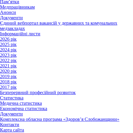
Пам’ятки
Медпрацівникам
Анонси
Документи
Єдиний вебпортал вакансій у державних та комунальних
медзакладах
Інформаційні листи
2026 рік
2025 рік
2024 рік
2023 рік
2022 рік
2021 рік
2020 рік
2019 рік
2018 рік
2017 рік
Безперервний професійний розвиток
Статистика
Медична статистика
Економічна статистика
Документи
Комплексна обласна програма «Здоров’я Слобожанщини»
Контакти
Карта сайта