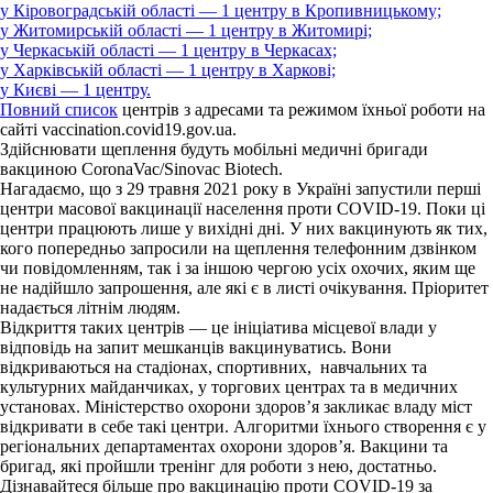
у Кіровоградській області — 1 центру в Кропивницькому;
у Житомирській області — 1 центру в Житомирі;
у Черкаській області — 1 центру в Черкасах;
у Харківській області — 1 центру в Харкові;
у Києві — 1 центру.
Повний
список
центрів з адресами та режимом їхньої роботи на
сайті vaccination.covid19.gov.ua.
Здійснювати щеплення будуть мобільні медичні бригади
вакциною CoronaVac/Sinovac Biotech.
Нагадаємо, що з 29 травня 2021 року в Україні запустили перші
центри масової вакцинації населення проти COVID-19. Поки ці
центри працюють лише у вихідні дні. У них вакцинують як тих,
кого попередньо запросили на щеплення телефонним дзвінком
чи повідомленням, так і за іншою чергою усіх охочих, яким ще
не надійшло запрошення, але які є в листі очікування. Пріоритет
надається літнім людям.
Відкриття таких центрів — це ініціатива місцевої влади у
відповідь на запит мешканців вакцинуватись. Вони
відкриваються на стадіонах, спортивних, навчальних та
культурних майданчиках, у торгових центрах та в медичних
установах. Міністерство охорони здоров’я закликає владу міст
відкривати в себе такі центри. Алгоритми їхнього створення є у
регіональних департаментах охорони здоров’я. Вакцини та
бригад, які пройшли тренінг для роботи з нею, достатньо.
Дізнавайтеся більше про вакцинацію проти COVID-19 за