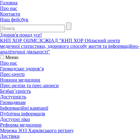
Головна
Про нас
Контакти
Наш фейсбук
Здоров'я понад усе!
КНП ХОР ОЦМСЗСЖIАД
"КНП ХОР Обласний центр
медичної статистики, здорового способу життя та інформаційно-
аналітичної діяльності"
Меню
Про нас
Громадське здоров’я
Прес-центр
Новини медицини
Прес-релізи та прес-анонси
Безбар’єрність
Доступність
Громадянам
Інформаційні кампанії
Публічна інформація
Доступні ліки
Реформа медицини
Мережа ЗОЗ Харківського регіону
Листівки