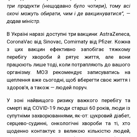
три продукти (нещодавно було чотири), тому всі
охочі можуть обирати, чим і де вакцинуватися”, —
додав міністр.
В Україні наразі доступні три вакцини: AstraZeneca,
CoronaVac від Sinovac, Comirnaty від Pfizer. Кожна
з цих вакцин ефективно запобігає тяжкому
перебігу хвороби й рятує життя, але вони
працюють лише тоді, коли потрапляють до вашого
організму. МОЗ рекомендує записуватись на
щеплення вже сьогодні, щоб вберегти своє життя і
здоров’я, а також — людей поруч.
У зоні найвищого ризику важкого перебігу та
смерті від COVID-19 люди старші 60 років, люди із
супутніми захворюваннями, як-от: цукровий діабет,
серцево-судинні, онкологічні хвороби та ті, хто
щоденно контактує з великою кількістю людей,