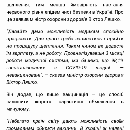
щеплення, тим менша ймовірність настання
Медпрацівникам
червоного рівня епідемічної безпеки в Україні. Про
це заявив міністр охорони здоров’я Віктор Ляшко.
Статистика
“Давайте дамо можливість медикам спокійно
Документи
працювати. Для цього треба записатись і прийти
на процедуру щеплення. Таким чином ви додасте
Контакти
їм зарплату, а не роботу. Проаналізувавши 3 місяці
роботи медичної системи, ми бачимо, що 98,1%
Карта сайта
госпіталізованих з COVID-19 людей —
невакциновані”, — сказав міністр охорони здоров’я
Віктор Ляшко.
Він додав, що лише вакцинація — це спосіб
залишити жорсткі карантинні обмеження в
минулому.
“Небагато країн світу дають можливість своїм
громадянам обирати вакцини. В Україні ж наявні