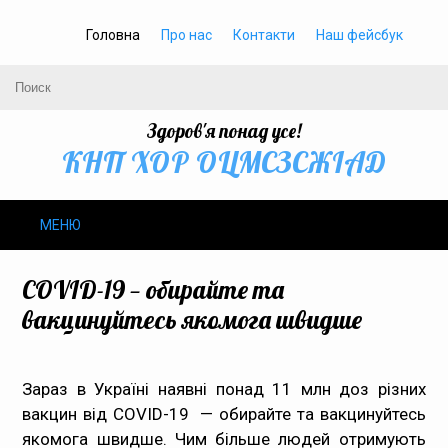
Головна
Про нас
Контакти
Наш фейсбук
Здоров'я понад усе!
КНП ХОР ОЦМСЗСЖIАД
МЕНЮ
Про нас
COVID-19 — обирайте та
вакцинуйтесь якомога швидше
Громадське здоров’я
Безбар’єрність
Зараз в Україні наявні понад 11 млн доз різних
вакцин від COVID-19 — обирайте та вакцинуйтесь
Громадянам
якомога швидше. Чим більше людей отримують