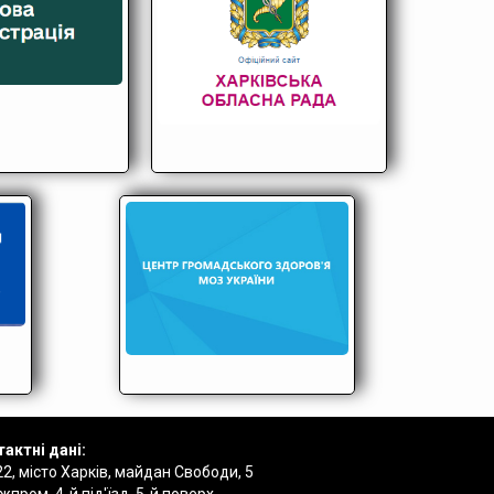
актні дані:
2, місто Харків, майдан Свободи, 5
пром, 4-й під'їзд, 5-й поверх.