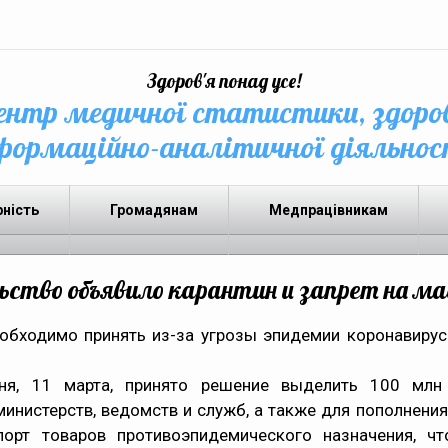
Здоров'я понад усе!
нтр медичної статистики, здоро
формаційно-аналітичної діяльнос
рність
Громадянам
Медпрацівникам
ьство объявило карантин и запрет на м
еобходимо принять из-за угрозы эпидемии коронавирус
ня, 11 марта, принято
решение
выделить 100 млн г
инистерств, ведомств и служб, а также для пополнения
рт товаров противоэпидемического назначения, чт