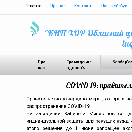
Головна
Про нас
Контакти
Наш фейсбук
"КНП ХОР Обласний це
ін
Про
Громадське
Безбар’є
нас
здоров’я
COVID-19: правител
Правительство утвердило меры, которые н
распространения COVID-19.
На заседании Кабинета Министров сегод
индивидуальной защиты для текущих нужд м
этого решения до 1 июня запрещен экспо