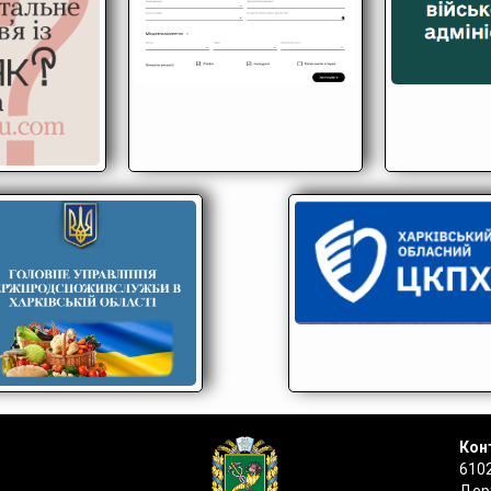
Конт
6102
Держ