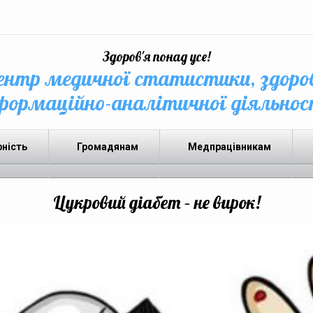
Здоров'я понад усе!
нтр медичної статистики, здоро
формаційно-аналітичної діяльнос
рність
Громадянам
Медпрацівникам
Цукровий діабет – не вирок!