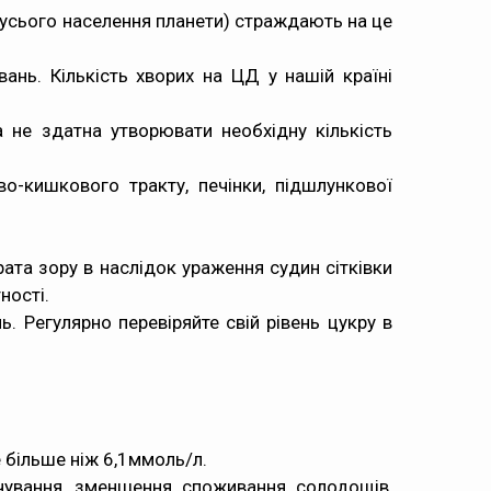
 усього населення планети) страждають на це
вань. Кількість хворих на ЦД у нашій країні
 не здатна утворювати необхідну кількість
о-кишкового тракту, печінки, підшлункової
ата зору в наслідок ураження судин сітківки
ності.
ь. Регулярно перевіряйте свій рівень цукру в
е більше ніж 6,1ммоль/л.
чування, зменшення споживання солодощів,