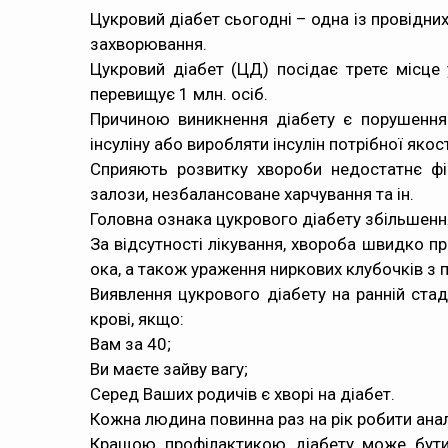
Цукровий діабет сьогодні
– одна із провідни
захворювання.
Цукровий діабет (ЦД) посідає третє місце у
перевищує 1 млн. осіб.
Причиною виникнення діабету є порушення 
інсуліну або виробляти інсулін потрібної якост
Сприяють розвитку хвороби недостатнє фіз
залози, незбалансоване харчування та ін.
Головна ознака цукрового діабету збільшення 
За відсутності лікування, хвороба швидко п
ока, а також ураження ниркових клубочків з 
Виявлення цукрового діабету на ранній стаді
крові, якщо:
Вам за 40;
Ви маєте зайву вагу;
Серед Ваших родичів є хворі на діабет.
Кожна людина повинна раз на рік робити аналі
Кращою профілактикою діабету може бути 