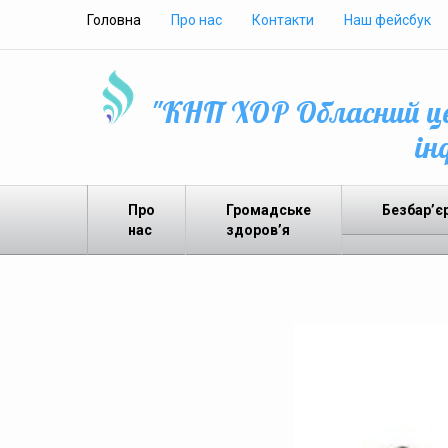
Головна
Про нас
Контакти
Наш фейсбук
"КНП ХОР Обласний це
ін
Про
Громадське
Безбар’є
нас
здоров’я