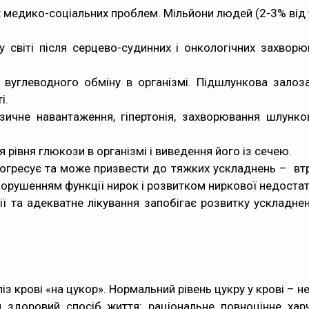
х медико-соціальних проблем. Мільйони людей (2-3% від
 світі після серцево-судинних і онкологічних захворю
вуглеводного обміну в організмі. Підшлункова залоза
і.
ичне навантаження, гіпертонія, захворювання шлунков
рівня глюкози в організмі і виведення його із сечею.
рогресує та може призвести до тяжких ускладнень – втр
порушенням функції нирок і розвитком ниркової недостат
ї та адекватне лікування запобігає розвитку ускладнен
з крові «на цукор». Нормальний рівень цукру у крові – н
здоровий спосіб життя: раціональне повноцінне хар