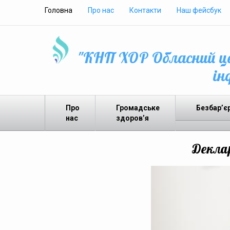
Головна
Про нас
Контакти
Наш фейсбук
"КНП ХОР Обласний це
ін
Про
Громадське
Безбар’є
нас
здоров’я
Деклар