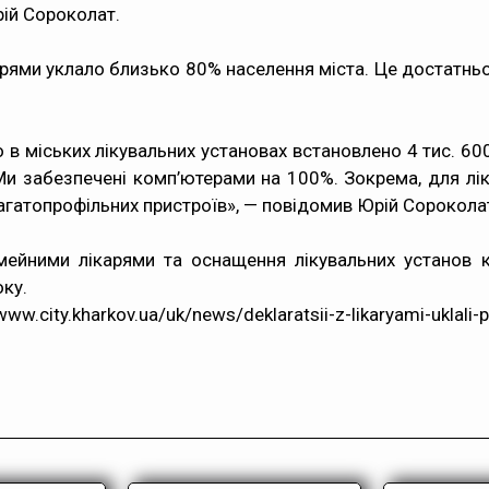
ій Сороколат.
рями уклало близько 80% населення міста. Це достатньо в
в міських лікувальних установах встановлено 4 тис. 600
 забезпечені комп’ютерами на 100%. Зокрема, для лікар
багатопрофільних пристроїв», — повідомив Юрій Сорокола
імейними лікарями та оснащення лікувальних установ
оку.
ww.city.kharkov.ua/uk/news/deklaratsii-z-likaryami-uklali