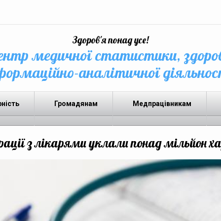
Здоров'я понад усе!
нтр медичної статистики, здоро
формаційно-аналітичної діяльнос
рність
Громадянам
Медпрацівникам
ації з лікарями уклали понад мільйон ха