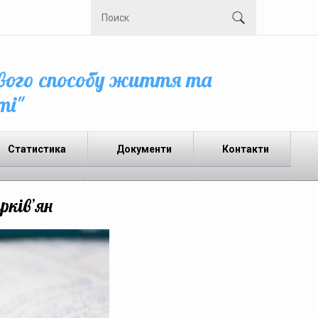
вого способу життя та
ті"
Статистика
Документи
Контакти
рків’ян