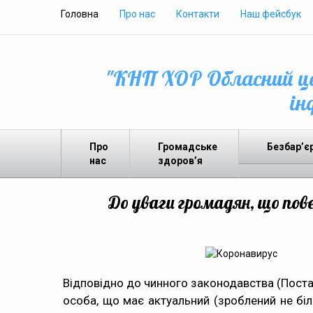
Головна
Про нас
Контакти
Наш фейсбук
"КНП ХОР Обласний це
ін
Про
Громадське
Безбар’є
нас
здоров’я
До уваги громадян, що пов
Відповідно до чинного законодавства (Постано
особа, що має актуальний (зроблений не бі