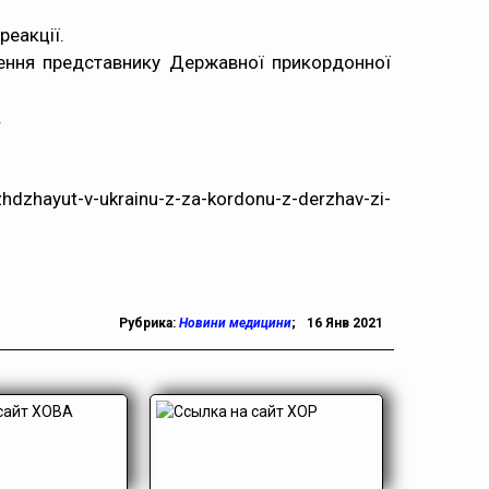
еакції.
ення представнику Державної прикордонної
.
dzhayut-v-ukrainu-z-za-kordonu-z-derzhav-zi-
Рубрика:
Новини медицини
;
16 Янв 2021