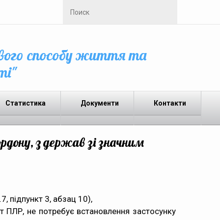
вого способу життя та
ті"
Статистика
Документи
Контакти
рдону, з держав зі значним
, пiдпункт 3, абзац 10),
т ПЛР, не потребує встановлення застосунку