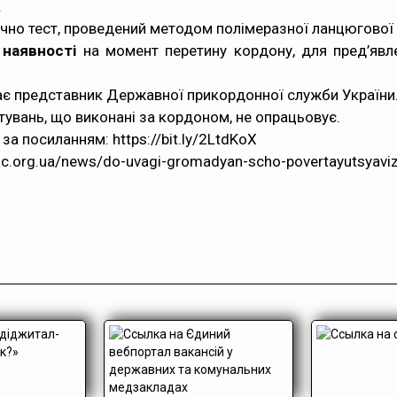
.
но тест, проведений методом полімеразної ланцюгової р
 наявності
на момент перетину кордону, для пред’явл
ає представник Державної прикордонної служби України
тувань, що виконані за кордоном, не опрацьовує.
 за посиланням:
https://bit.ly/2LtdKoX
.org.ua/news/do-uvagi-gromadyan-scho-povertayutsyavizh