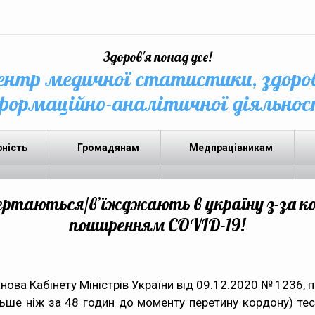
Здоров'я понад усе!
нтр медичної статистики, здоро
формаційно-аналітичної діяльнос
рність
Громадянам
Медпрацівникам
ертаються/в’їжджають в україну з-за ко
поширенням COVID-19!
ва Кабінету Міністрів України від 09.12.2020 № 1236, п.7
льше ніж за 48 годин до моменту перетину кордону) тес