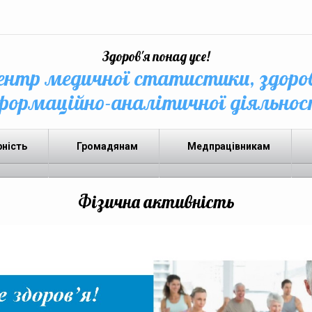
Здоров'я понад усе!
нтр медичної статистики, здоро
формаційно-аналітичної діяльнос
рність
Громадянам
Медпрацівникам
Фізична активність