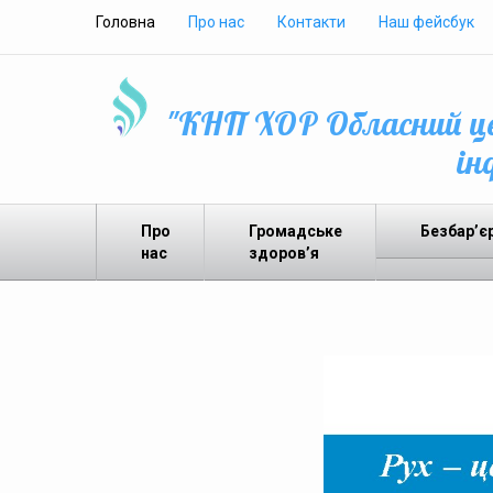
Головна
Про нас
Контакти
Наш фейсбук
"КНП ХОР Обласний це
ін
Про
Громадське
Безбар’є
нас
здоров’я