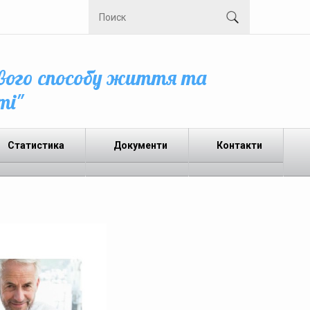
вого способу життя та
ті"
Статистика
Документи
Контакти