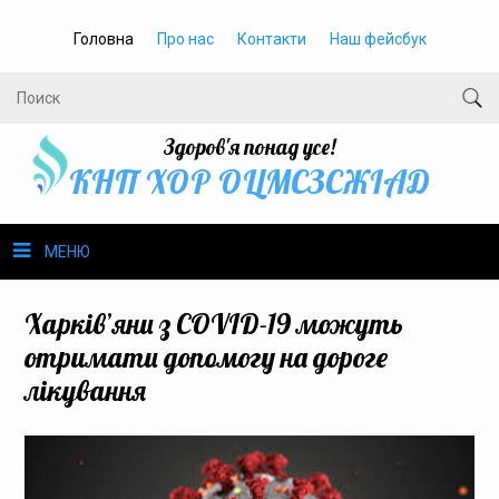
Головна
Про нас
Контакти
Наш фейсбук
Здоров'я понад усе!
КНП ХОР ОЦМСЗСЖIАД
МЕНЮ
Про нас
Харків’яни з COVID-19 можуть
отримати допомогу на дороге
Громадське здоров’я
лікування
Безбар’єрність
Громадянам