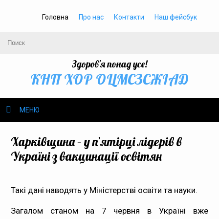
Головна
Про нас
Контакти
Наш фейсбук
Здоров'я понад усе!
КНП ХОР ОЦМСЗСЖIАД
МЕНЮ
Про нас
Харківщина – у п`ятірці лідерів в
Україні з вакцинації освітян
Громадське здоров’я
Безбар’єрність
Такі дані наводять у Міністерстві освіти та науки.
Громадянам
Загалом станом на 7 червня в Україні вже