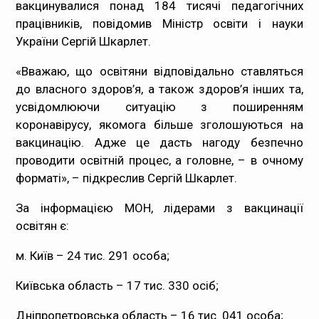
вакцинувалися понад 184 тисячі педагогічних
Медпрацівникам
працівників, повідомив Міністр освіти і науки
України Сергій Шкарлет.
Статистика
«Вважаю, що освітяни відповідально ставляться
до власного здоров’я, а також здоров’я інших та,
Документи
усвідомлюючи ситуацію з поширенням
коронавірусу, якомога більше зголошуються на
Контакти
вакцинацію. Адже це дасть нагоду безпечно
проводити освітній процес, а головне, – в очному
Карта сайта
форматі», – підкреслив Сергій Шкарлет.
За інформацією МОН, лідерами з вакцинації
освітян є:
м. Київ – 24 тис. 291 особа;
Київська область – 17 тис. 330 осіб;
Дніпропетровська область – 16 тис. 041 особа;