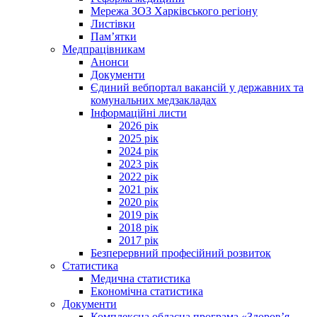
Мережа ЗОЗ Харківського регіону
Листівки
Пам’ятки
Медпрацівникам
Анонси
Документи
Єдиний вебпортал вакансій у державних та
комунальних медзакладах
Інформаційні листи
2026 рік
2025 рік
2024 рік
2023 рік
2022 рік
2021 рік
2020 рік
2019 рік
2018 рік
2017 рік
Безперервний професійний розвиток
Статистика
Медична статистика
Економічна статистика
Документи
Комплексна обласна програма «Здоров’я