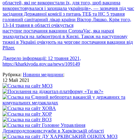
областей, які не використали їх, для того, щоб вакцина
використовувалася і захищала українців», — зазначив під час
засідання Державної комісії з питань ТЕБ та НС 5 травня
головний санітарний лікар країни Віктор Ляшко. Крім того,
13-14 травня в області очікується
наступне постачання вакцини CoronaVac, яка наразі
знаходиться на лабконтролі в Києві. Також на наступному
тижні в Україні очікують на чергове постачання вакцини від
Pfizer.
Джерело інформації: 12 травня 2021,
https://kharkivoda.gov.ua/news/109149
Рубрика:
Новини медицини
;
12 Май 2021