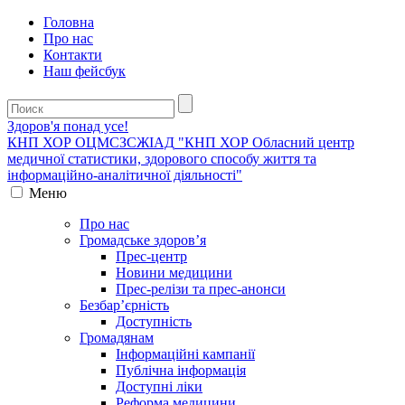
Головна
Про нас
Контакти
Наш фейсбук
Здоров'я понад усе!
КНП ХОР ОЦМСЗСЖIАД
"КНП ХОР Обласний центр
медичної статистики, здорового способу життя та
інформаційно-аналітичної діяльності"
Меню
Про нас
Громадське здоров’я
Прес-центр
Новини медицини
Прес-релізи та прес-анонси
Безбар’єрність
Доступність
Громадянам
Інформаційні кампанії
Публічна інформація
Доступні ліки
Реформа медицини