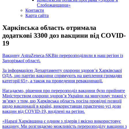
Слобожанщини»
Контакти
Карта сайта
Харківська область отримала
додаткові 3300 доз вакцини від СOVID-
19
Вакцину AstraZeneca-SKBio перерозподілили в наш регіон із
Запорізької області.
За інформацією Департаменту охорони здоров’я Харківської
ОДА, цю партію вакцини спрямують на щеплення громадян
категорії 65+, а також на проведення ревакцинації.
Нагадаємо, рішення про перерозподіл вакцини було прийняте
Міністерством охорони здоров’я України на минулому тижні у
зв’язку з тим, що Харківська область посіла провідні позиції
щодо вакцинації в країні, використавши практично усі дози
вакцин від СOVID-19, виділені на регіон.
«Наразі Харківщина є одним з лідерів і якісно використовує
вакцину. Ми розглядаємо можливість перерозподілу вакцини з