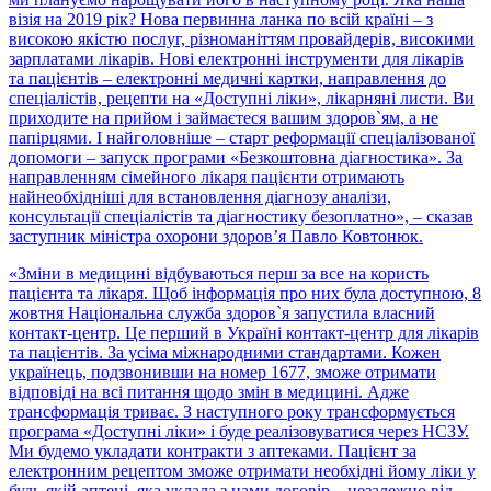
візія на 2019 рік? Нова первинна ланка по всій країні – з
високою якістю послуг, різноманіттям провайдерів, високими
зарплатами лікарів. Нові електронні інструменти для лікарів
та пацієнтів – електронні медичні картки, направлення до
спеціалістів, рецепти на «Доступні ліки», лікарняні листи. Ви
приходите на прийом і займаєтеся вашим здоров`ям, а не
папірцями. І найголовніше – старт реформації спеціалізованої
допомоги – запуск програми «Безкоштовна діагностика». За
направленням сімейного лікаря пацієнти отримають
найнеобхідніші для встановлення діагнозу аналізи,
консультації спеціалістів та діагностику безоплатно», – сказав
заступник міністра охорони здоров’я Павло Ковтонюк.
«Зміни в медицині відбуваються перш за все на користь
пацієнта та лікаря. Щоб інформація про них була доступною, 8
жовтня Національна служба здоров`я запустила власний
контакт-центр. Це перший в Україні контакт-центр для лікарів
та пацієнтів. За усіма міжнародними стандартами. Кожен
українець, подзвонивши на номер 1677, зможе отримати
відповіді на всі питання щодо змін в медицині. Адже
трансформація триває. З наступного року трансформується
програма «Доступні ліки» і буде реалізовуватися через НСЗУ.
Ми будемо укладати контракти з аптеками. Пацієнт за
електронним рецептом зможе отримати необхідні йому ліки у
будь-якій аптеці, яка уклала з нами договір – незалежно від