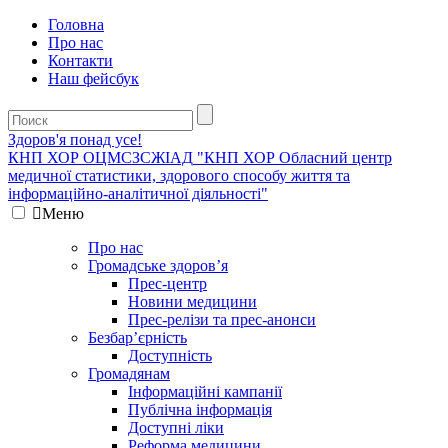
Головна
Про нас
Контакти
Наш фейсбук
Здоров'я понад усе!
КНП ХОР ОЦМСЗСЖIАД
"КНП ХОР Обласний центр
медичної статистики, здорового способу життя та
інформаційно-аналітичної діяльності"
Меню
Про нас
Громадське здоров’я
Прес-центр
Новини медицини
Прес-релізи та прес-анонси
Безбар’єрність
Доступність
Громадянам
Інформаційні кампанії
Публічна інформація
Доступні ліки
Реформа медицини