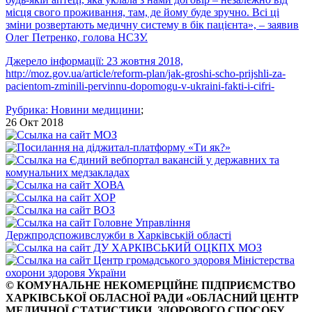
місця свого проживання, там, де йому буде зручно. Всі ці
зміни розвертають медичну систему в бік пацієнта», – заявив
Олег Петренко, голова НСЗУ.
Джерело інформації: 23 жовтня 2018,
http://moz.gov.ua/article/reform-plan/jak-groshi-scho-prijshli-za-
pacientom-zminili-pervinnu-dopomogu-v-ukraini-fakti-i-cifri-
Рубрика:
Новини медицини
;
26 Окт 2018
© КОМУНАЛЬНЕ НЕКОМЕРЦІЙНЕ ПІДПРИЄМСТВО
ХАРКІВСЬКОЇ ОБЛАСНОЇ РАДИ «ОБЛАСНИЙ ЦЕНТР
МЕДИЧНОЇ СТАТИСТИКИ, ЗДОРОВОГО СПОСОБУ