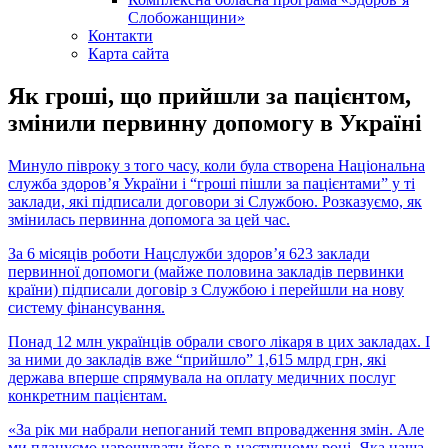
Слобожанщини»
Контакти
Карта сайта
Як гроші, що прийшли за пацієнтом,
змінили первинну допомогу в Україні
Минуло півроку з того часу, коли була створена Національна
служба здоров’я України і “гроші пішли за пацієнтами” у ті
заклади, які підписали договори зі Службою. Розказуємо, як
змінилась первинна допомога за цей час.
За 6 місяців роботи Нацслужби здоров’я 623 заклади
первинної допомоги (майже половина закладів первинки
країни) підписали договір з Службою і перейшли на нову
систему фінансування.
Понад 12 млн українців обрали свого лікаря в цих закладах. І
за ними до закладів вже “прийшло” 1,615 млрд грн, які
держава вперше спрямувала на оплату медичних послуг
конкретним пацієнтам.
«За рік ми набрали непоганий темп впровадження змін. Але
ми плануємо нарощувати його в наступному році. Яка наша