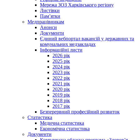
Мережа ЗОЗ Харківського регіону
Листівки
Пам’ятки
Медпрацівникам
Анонси
Документи
Єдиний вебпортал вакансій у державних та
комунальних медзакладах
Інформаційні листи
2026 рік
2025 рік
2024 рік
2023 рік
2022 рік
2021 рік
2020 рік
2019 рік
2018 рік
2017 рік
Безперервний професійний розвиток
Статистика
Медична статистика
Економічна статистика
Документи
Комплексна обласна програма «Здоров’я