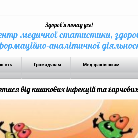
Здоров'я понад усе!
нтр медичної статистики, здоро
формаційно-аналітичної діяльнос
рність
Громадянам
Медпрацівникам
гтися від кишкових інфекцій та харчови