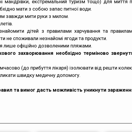
ні мандрівки, екстремальний туризм тощо) для миття п
обхідно мати з собою запас питної води.
ням завжди мити руки з милом.
летів.
ознайомити дітей з правилами харчування та правилам
іти не споживали незнайомі ягоди та продукти.
ся лише офіційно дозволеними пляжами.
ового захворювання необхідно терміново звернути
мчасово (до прибуття лікаря) ізолювати від решти колек
икликати швидку медичну допомогу.
 правил та вимог дасть можливість уникнути заражен