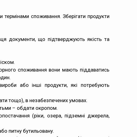
и термінами споживання. Зберігати продукти
вця документи, що підтверджують якість та
піском.
вторного споживання вони мають піддаватись
один.
 вироби або інші продукти, які потребують
ати тощо), в незабезпечених умовах.
ітьми – обдати окропом.
постачання (ріки, озера, підземні джерела,
або питну бутильовану.