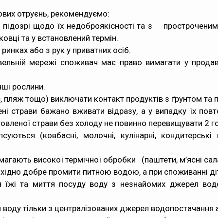
чових отруєнь, рекомендуємо:
й підозрі щодо їх недоброякісності та з простроченим
ковці та у встановлений термін.
ринках або з рук у приватних осіб.
овельній мережі споживач має право вимагати у прода
нші рослини.
с, пляж тощо) виключати контакт продуктів з ґрунтом та 
ені страви бажано вживати відразу, а у випадку їх по
отовленої страви без холоду не повинно перевищувати 2 г
уються (ковбасні, молочні, кулінарні, кондитерські
магають високої термічної обробки (паштети, м’ясні сал
еобхідно добре промити питною водою, а при споживанні д
я їжі та миття посуду воду з незнайомих джерел водо
и воду тільки з централізованих джерел водопостачання 