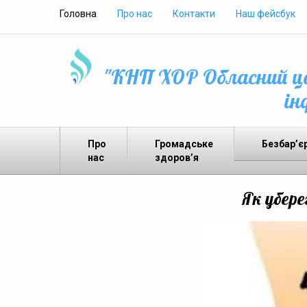
Головна
Про нас
Контакти
Наш фейсбук
"КНП ХОР Обласний це
ін
Про
Громадське
Безбар’є
нас
здоров’я
Як убере