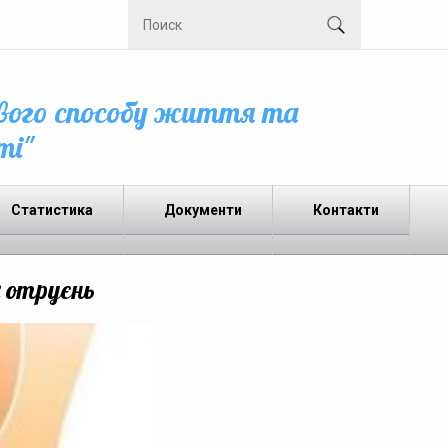
вого способу життя та
ті"
Статистика
Документи
Контакти
х отруєнь