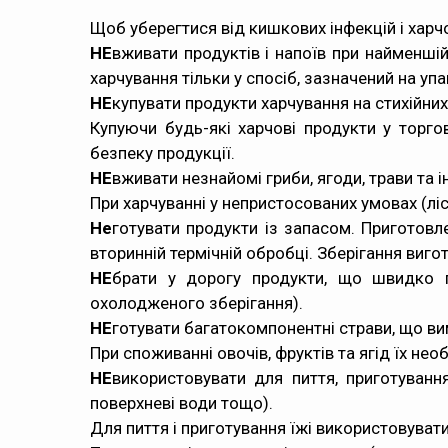
Щоб уберегтися від кишкових інфекцій і хар
НЕ
вживати продуктів і напоїв при найменші
харчування тільки у спосіб, зазначений на упа
НЕ
купувати продукти харчування на стихійних 
Купуючи будь-які харчові продукти у торг
безпеку продукції.
НЕ
вживати незнайомі гриби, ягоди, трави та і
При харчуванні у непристосованих умовах (лі
Не
готувати продукти із запасом. Приготовл
вторинній термічній обробці. Зберігання виг
НЕ
брати у дорогу продукти, що швидко пс
охолодженого зберігання).
НЕ
готувати багатокомпонентні страви, що ви
При споживанні овочів, фруктів та ягід їх н
НЕ
використовувати для пиття, приготуванн
поверхневі води тощо).
Для пиття і приготування їжі використовуват