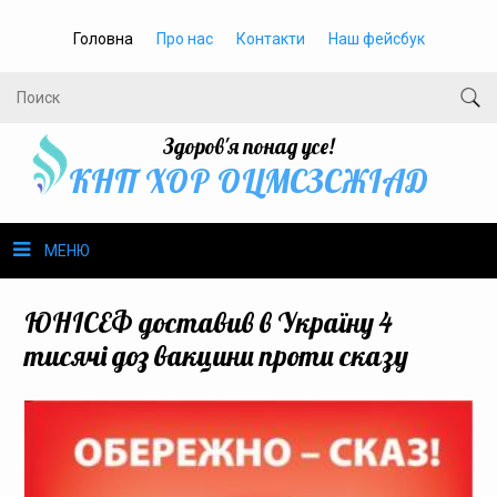
Головна
Про нас
Контакти
Наш фейсбук
Здоров'я понад усе!
КНП ХОР ОЦМСЗСЖIАД
МЕНЮ
Про нас
ЮНІСЕФ доставив в Україну 4
тисячі доз вакцини проти сказу
Громадське здоров’я
Безбар’єрність
Громадянам