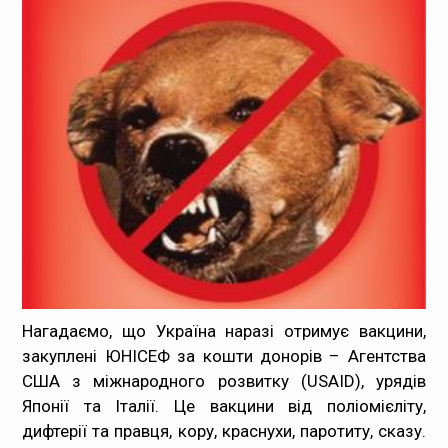
Медпрацівникам
Статистика
Документи
Контакти
Карта сайта
Нагадаємо, що Україна наразі отримує вакцини,
закуплені ЮНІСЕФ за кошти донорів – Агентства
США з міжнародного розвитку (USAID), урядів
Японії та Італії. Це вакцини від поліомієліту,
дифтерії та правця, кору, краснухи, паротиту, сказу.