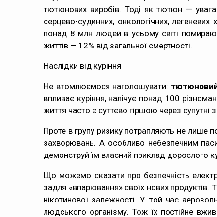
тютюнових виробів. Тоді як тютюн — уваг
серцево-судинних, онкологічних, легеневих 
понад 8 млн людей в усьому світі помирают
життів
— 12% від загальної смертності.
Наслідки від куріння
Не втомлюємося наголошувати:
тютюновий 
впливає куріння, налічує понад
100 різноман
життя часто є суттєво гіршою через супутні 
Проте в групу ризику потрапляють не лише п
захворювань
. А особливо небезпечним пас
демонструй їм власний приклад дорослого кур
Що можемо сказати про безпечність електро
задля «впарювання» своїх нових продуктів. Та
нікотинової залежності. У той час аерозол
людського організму. Тож їх постійне вжи