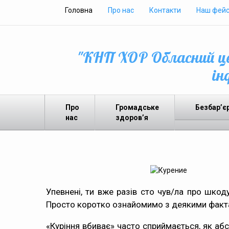
Головна
Про нас
Контакти
Наш фейс
"КНП ХОР Обласний це
ін
Про
Громадське
Безбар’є
нас
здоров’я
Упевнені, ти вже разів сто чув/ла про шкод
Просто коротко ознайомимо з деякими факта
«Куріння вбиває» часто сприймається, як аб