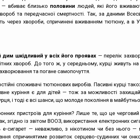
а — вбиває близько
половини
людей, які його вживают
хвороб та передчасної смертності. Так, за
даними Всесв
ь через хвороби, спричинені вживанням тютюну, а в У
дим шкідливий у всіх його проявах
— перелік захвор
ітних хвороб
. До того ж, у середньому,
курці живуть на
захворювання та погане самопочуття.
остійні споживачі тютюнових виробів. Пасивні курці та
ивне куріння є для дітей — тож за можливості захища
ця, і тоді є всі шанси, що молоде покоління в майбутнь
нних пристроїв для куріння? Лише те, що це черговий
к, згідно із
звітом
ВООЗ, використання електронних сига
ь е-сигарет — неважливо, з нікотином чи без нього — 
вання спричинятиме розвиток серцево-судинних чи онко