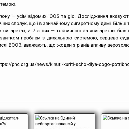
стемою.
тюну — усім відомих IQOS та glo.
Дослідження
вказують
них сполук, що і в звичайному сигаретному димі. Більш то
х сигаретах, а 7 з них — токсичніші за «сигаретні» біль
звитком проблем з дихальною системою, серцево-судин
ислі
ВООЗ
, вважають, що жоден з рівнів впливу аерозолю,
ps://phc.org.ua/news/kinuti-kuriti-scho-dlya-cogo-potribn