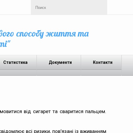
вого способу життя та
ті"
Статистика
Документи
Контакти
дмовитися від сигарет та сваритися пальцем.
відомлює всі ризики, пов’язані із вживанням