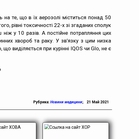
 на те, що в їх аерозолі міститься понад 50
го, рівні токсичності 22-х зі згаданих сполук
ш ніж у 10 разів. А постійне потрапляння цих
них хвороб та раку. У зв’язку з цим низка
 що виділяється при курінні IQOS чи Glo, не є
o
Рубрика:
Новини медицини
;
21 Май 2021