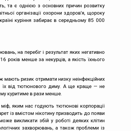
ь, та є однією з основних причин розвитку
ітньої організації охорони здоров’я
, щороку
країні куріння забирає в середньому
85 000
ювань, на перебіг і результат яких негативно
 16 років менше за некурців
, а якість їхнього
кож мають ризик отримати
низку неінфекційних
й їх від тютюнового диму. А ще краще — не
ому куритиме в рази менше.
 міф, яким нас годують тютюнові корпорації
рет із вмістом нікотину призводить до появи
може викликати збій у роботі деяких клітин
логічних захворювань, а також проблеми із