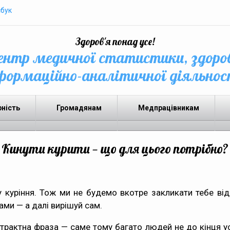
бук
Здоров'я понад усе!
нтр медичної статистики, здоро
формаційно-аналітичної діяльнос
рність
Громадянам
Медпрацівникам
Кинути курити — що для цього потрібно?
у куріння. Тож ми не будемо вкотре закликати тебе ві
ми — а далі вирішуй сам.
страктна фраза — саме тому багато людей не до кінця ус