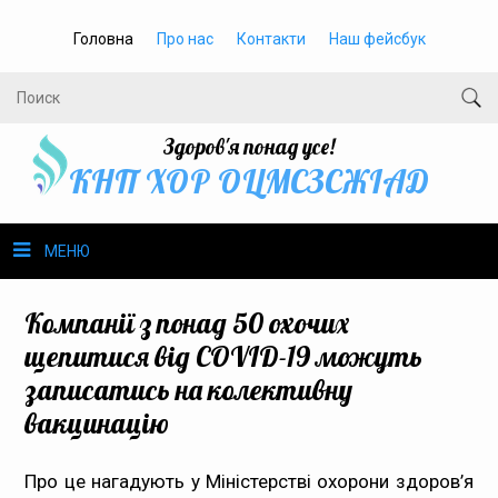
Головна
Про нас
Контакти
Наш фейсбук
Здоров'я понад усе!
КНП ХОР ОЦМСЗСЖIАД
МЕНЮ
Про нас
Компанії з понад 50 охочих
щепитися від COVID-19 можуть
Громадське здоров’я
записатись на колективну
вакцинацію
Безбар’єрність
Громадянам
Про це нагадують у Міністерстві охорони здоров’я