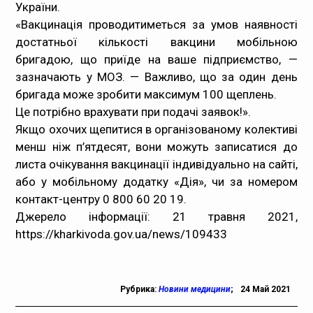
України.
Медпрацівникам
«Вакцинація проводитиметься за умов наявності
достатньої кількості вакцини мобільною
Статистика
бригадою, що приїде на ваше підприємство, —
зазначають у МОЗ. — Важливо, що за один день
Документи
бригада може зробити максимум 100 щеплень.
Це потрібно врахувати при подачі заявок!».
Контакти
Якщо охочих щепитися в організованому колективі
менш ніж п’ятдесят, вони можуть записатися до
Карта сайта
листа очікування вакцинації індивідуально на сайті,
або у мобільному додатку «Дія», чи за номером
контакт-центру 0 800 60 20 19.
Джерело інформації: 21 травня 2021,
https://kharkivoda.gov.ua/news/109433
Рубрика:
Новини медицини
;
24 Май 2021