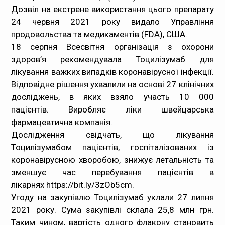
Дозвіл на екстрене використання цього препарату
24 червня 2021 року видало Управління
продовольства та медикаментів (FDA), США.
18 серпня Всесвітня організація з охорони
здоров’я рекомендувала Тоцилізумаб для
лікування важких випадків коронавірусної інфекції.
Відповідне рішення ухвалили на основі 27 клінічних
досліджень, в яких взяло участь 10 000
пацієнтів. Виробляє ліки швейцарська
фармацевтична компанія.
Дослідження свідчать, що лікування
Тоцилізумабом пацієнтів, госпіталізованих із
коронавірусною хворобою, знижує летальність та
зменшує час перебування пацієнтів в
лікарнях
https://bit.ly/3zOb5cm
.
Угоду на закупівлю Тоцилізумаб уклали 27 липня
2021 року. Сума закупівлі склала 25,8 млн грн.
Таким чином, вартість одного флакону становить