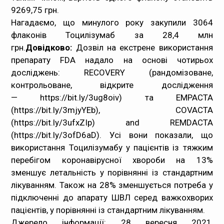
9269,75 грн.
Нагадаємо, що минулого року закупили 3064
флаконів Тоцилізумаб за 28,4 млн
грн.
Довідково:
Дозвіл на екстрене використання
препарату FDA надало на основі чотирьох
досліджень: RECOVERY (рандомізоване,
контрольоване, відкрите дослідження
—
https://bit.ly/3ug8oiv
) та EMPACTA
(
https://bit.ly/3mjyYEb
), COVACTA
(
https://bit.ly/3ufxZIp
) and REMDACTA
(
https://bit.ly/3ofD6aD
). Усі вони показали, що
використання Тоцилізумабу у пацієнтів із тяжким
перебігом коронавірусної хвороби на 13%
зменшує летальність у порівнянні із стандартним
лікуванням. Також на 28% зменшується потреба у
підключенні до апарату ШВЛ серед важкохворих
пацієнтів, у порівнянні із стандартним лікуванням.
Джерело інформації: 28 вересня 2021,