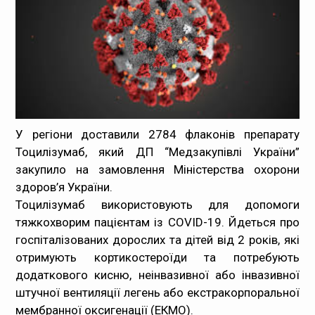
Медпрацівникам
Статистика
Документи
Контакти
У регіони доставили 2784 флаконів препарату
Тоцилізумаб, який ДП “Медзакупівлі України”
Карта сайта
закупило на замовлення Міністерства охорони
здоров’я України.
Тоцилізумаб використовують для допомоги
тяжкохворим пацієнтам із COVID-19. Йдеться про
госпіталізованих дорослих та дітей від 2 років, які
отримують кортикостероїди та потребують
додаткового кисню, неінвазивної або інвазивної
штучної вентиляції легень або екстракорпоральної
мембранної оксигенації (ЕКМО).