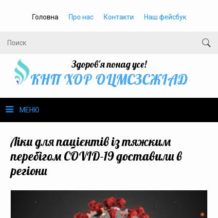
Головна
Про нас
Контакти
Наш фейсбук
Здоров'я понад усе!
КНП ХОР ОЦМСЗСЖIАД
МЕНЮ
Про нас
Ліки для пацієнтів із тяжким
перебігом COVID-19 доставили в
Громадське здоров’я
регіони
Безбар’єрність
Громадянам