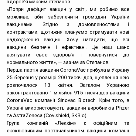
здоров’я максим степанов.
«Попри дефіцит вакцин у світі, ми робимо все
Медпрацівникам
можливе, аби забезпечити громадян України
вакцинами. Згідно з домовленостями і
Статистика
контрактами, щотижня плануємо отримувати нові
надходження вакцин. Хочу нагадати, що всі
Документи
вакцини безпечні і ефективні. Це наш шанс
врятувати своє здоров’я і повернутися до
Контакти
нормального життя», — зазначив Степанов.
Перша партія вакцини CoronaVac прибула в Україну
Карта сайта
25 березня у розмірі 200 тиcяч доз, щеплення нею
розпочалося 13 квітня. Загалом Україною
законтрактовано 1 мільйон 915 тисяч доз вакцини
CoronaVac компанії Sinovac Biotech. Крім того, в
Україні використовують вакцини виробників Pfizer
та AstraZeneca (Covishield, SKBio).
Група компаній «Лекхім» є офіційним та
ексклюзивним постачальником вакцини компанії