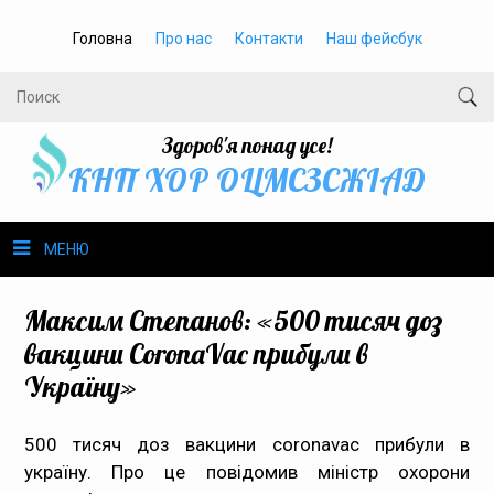
Головна
Про нас
Контакти
Наш фейсбук
Здоров'я понад усе!
КНП ХОР ОЦМСЗСЖIАД
МЕНЮ
Про нас
Максим Степанов: «500 тисяч доз
вакцини CoronaVac прибули в
Громадське здоров’я
Україну»
Безбар’єрність
500 тисяч доз вакцини coronavac прибули в
україну. Про це повідомив міністр охорони
Громадянам