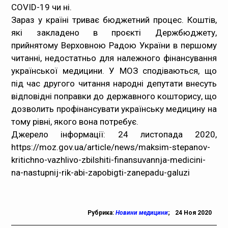
COVID-19 чи ні.
Зараз у країні триває бюджетний процес. Коштів,
які закладено в проєкті Держбюджету,
прийнятому Верховною Радою України в першому
читанні, недостатньо для належного фінансування
української медицини. У МОЗ сподіваються, що
під час другого читання народні депутати внесуть
відповідні поправки до державного кошторису, що
дозволить профінансувати українську медицину на
тому рівні, якого вона потребує.
Джерело інформації: 24 листопада 2020,
https://moz.gov.ua/article/news/maksim-stepanov-
kritichno-vazhlivo-zbilshiti-finansuvannja-medicini-
na-nastupnij-rik-abi-zapobigti-zanepadu-galuzi
Рубрика:
Новини медицини
;
24 Ноя 2020