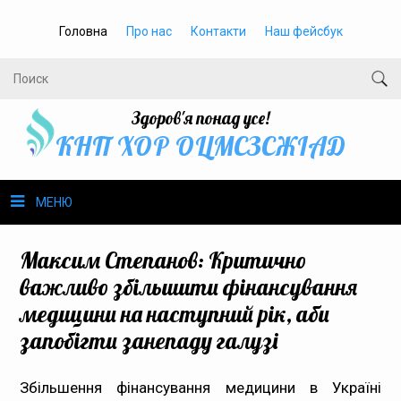
Головна
Про нас
Контакти
Наш фейсбук
Здоров'я понад усе!
КНП ХОР ОЦМСЗСЖIАД
МЕНЮ
Про нас
Максим Степанов: Критично
важливо збільшити фінансування
Громадське здоров’я
медицини на наступний рік, аби
запобігти занепаду галузі
Безбар’єрність
Громадянам
Збільшення фінансування медицини в Україні