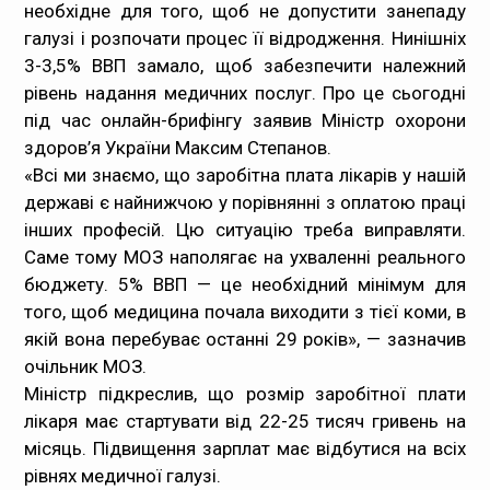
необхідне для того, щоб не допустити занепаду
Медпрацівникам
галузі і розпочати процес її відродження. Нинішніх
3-3,5% ВВП замало, щоб забезпечити належний
Статистика
рівень надання медичних послуг. Про це сьогодні
під час онлайн-брифінгу заявив Міністр охорони
Документи
здоров’я України Максим Степанов.
«Всі ми знаємо, що заробітна плата лікарів у нашій
Контакти
державі є найнижчою у порівнянні з оплатою праці
інших професій. Цю ситуацію треба виправляти.
Карта сайта
Саме тому МОЗ наполягає на ухваленні реального
бюджету. 5% ВВП — це необхідний мінімум для
того, щоб медицина почала виходити з тієї коми, в
якій вона перебуває останні 29 років», — зазначив
очільник МОЗ.
Міністр підкреслив, що розмір заробітної плати
лікаря має стартувати від 22-25 тисяч гривень на
місяць. Підвищення зарплат має відбутися на всіх
рівнях медичної галузі.