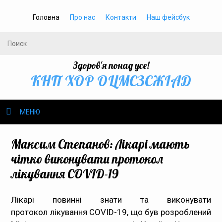
Головна
Про нас
Контакти
Наш фейсбук
Здоров'я понад усе!
КНП ХОР ОЦМСЗСЖIАД
МЕНЮ
Про нас
Максим Степанов: Лікарі мають
чітко виконувати протокол
Громадське здоров’я
лікування COVID-19
Безбар’єрність
Лікарі повинні знати та виконувати
протокол
Громадянам
лікування
COVID-19, що був розроблений