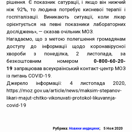
рішення. Є показник сатурації, і якщо він нижчий
ніж 92%, то людина потребує кисневої терапії і
госпіталізації. Виникають ситуації, коли лікар
орієнтується на певні показники лабораторних
досліджень», — сказав очільник МОЗ.
Нагадаємо, що з метою полегшення громадянам
доступу до інформації щодо коронавірусної
хвороби з понеділка, 2 листопада, за
безкоштовним номером
0-800-60-20-
19
запрацював всеукраїнський контакт-центр МОЗ
із питань COVID-19.
Джерело інформації: 4 листопада 2020,
https://moz.gov.ua/article/news/maksim-stepanov-
likari-majut-chitko-vikonuvati-protokol-likuvannja-
covid-19
Рубрика:
Новини медицини
;
5 Ноя 2020