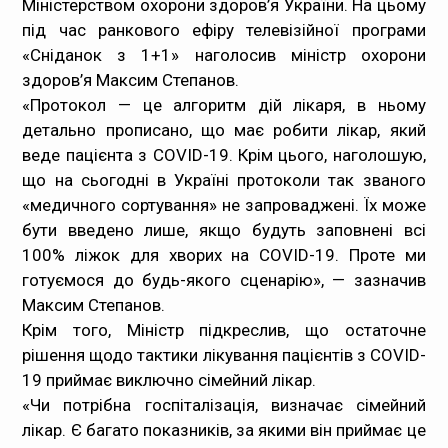
Міністерством охорони здоров’я України. На цьому
під час ранкового ефіру телевізійної програми
Медпрацівникам
«Сніданок з 1+1» наголосив міністр охорони
здоров’я Максим Степанов.
Статистика
«Протокол — це алгоритм дій лікаря, в ньому
детально прописано, що має робити лікар, який
Документи
веде пацієнта з COVID-19. Крім цього, наголошую,
що на сьогодні в Україні протоколи так званого
Контакти
«медичного сортування» не запроваджені. Їх може
бути введено лише, якщо будуть заповнені всі
Карта сайта
100% ліжок для хворих на COVID-19. Проте ми
готуємося до будь-якого сценарію», — зазначив
Максим Степанов.
Крім того, Міністр підкреслив, що остаточне
рішення щодо тактики лікування пацієнтів з COVID-
19 приймає виключно сімейний лікар.
«Чи потрібна госпіталізація, визначає сімейний
лікар. Є багато показників, за якими він приймає це