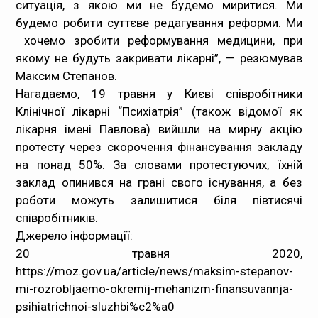
ситуація, з якою ми не будемо миритися. Ми
будемо робити суттєве редагування реформи. Ми
хочемо зробити реформування медицини, при
якому не будуть закривати лікарні”, — резюмував
Максим Степанов.
Нагадаємо, 19 травня у Києві співробітники
Клінічної лікарні “Психіатрія” (також відомої як
лікарня імені Павлова) вийшли на мирну акцію
протесту через скорочення фінансування закладу
на понад 50%. За словами протестуючих, їхній
заклад опинився на грані свого існування, а без
роботи можуть залишитися біля півтисячі
співробітників.
Джерело інформації:
20 травня 2020,
https://moz.gov.ua/article/news/maksim-stepanov-
mi-rozrobljaemo-okremij-mehanizm-finansuvannja-
psihiatrichnoi-sluzhbi%c2%a0