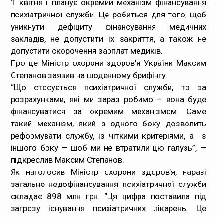
1 квітня і планує окремий механізм фінансування
психіатричної служби. Це робиться для того, щоб
Медпрацівникам
уникнути дефіциту фінансування медичних
закладів, не допустити їх закриття, а також не
Статистика
допустити скорочення зарплат медиків.
Про це Міністр охорони здоров’я України Максим
Документи
Степанов заявив на щоденному брифінгу.
“Що стосується психіатричної служби, то за
Контакти
розрахунками, які ми зараз робимо – вона буде
фінансуватися за окремим механізмом. Саме
Карта сайта
такий механізм, який з одного боку дозволить
реформувати службу, із чіткими критеріями, а з
іншого боку — щоб ми не втратили цю галузь”, —
підкреслив Максим Степанов.
Як наголосив Міністр охорони здоров’я, наразі
загальне недофінансування психіатричної служби
складає 898 млн грн. “Ця цифра поставила під
загрозу існування психіатричних лікарень. Це