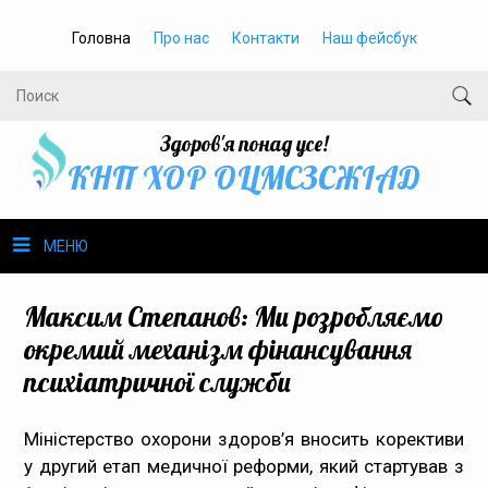
Головна
Про нас
Контакти
Наш фейсбук
Здоров'я понад усе!
КНП ХОР ОЦМСЗСЖIАД
МЕНЮ
Про нас
Максим Степанов: Ми розробляємо
окремий механізм фінансування
Громадське здоров’я
психіатричної служби
Безбар’єрність
Міністерство охорони здоров’я вносить корективи
у другий етап медичної реформи, який стартував з
Громадянам