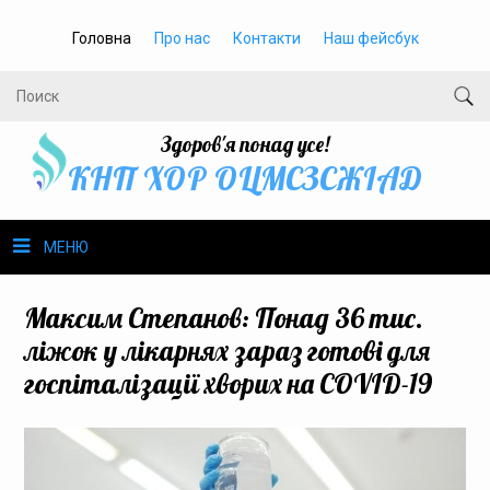
Головна
Про нас
Контакти
Наш фейсбук
Здоров'я понад усе!
КНП ХОР ОЦМСЗСЖIАД
МЕНЮ
Про нас
Максим Степанов: Понад 36 тис.
ліжок у лікарнях зараз готові для
Громадське здоров’я
госпіталізації хворих на COVID-19
Безбар’єрність
Громадянам