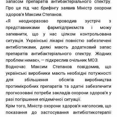
запасом препаратів антибактеріального спектру.
Про це під час брифінгу заявив Міністр охорони
Медпрацівникам
здоров’я Максим Степанов.
«Я неодноразово проводив зустрічі з
Статистика
представниками фармпідприємств і можу
запевнити, що у нас цілком контрольована
Документи
ситуація. Українські лікарні повністю забезпечені
антибіотиками, деякі мають додатковий запас
Контакти
препаратів антибактеріального спектру. Жодних
проблем немає», — підкреслив очільник МОЗ.
Карта сайта
Водночас Максим Степанов повідомив, що
українські виробники мають необхідні потужності
для збільшення обсягів виробництва
протимікробних препаратів та здатні забезпечити
прогнозовані потреби закладів охорони здоров’я у
разі погіршення епідемічної ситуації.
Крім того, Міністр охорони здоров’я наголосив, що
показання до застосування антибіотикотерапії