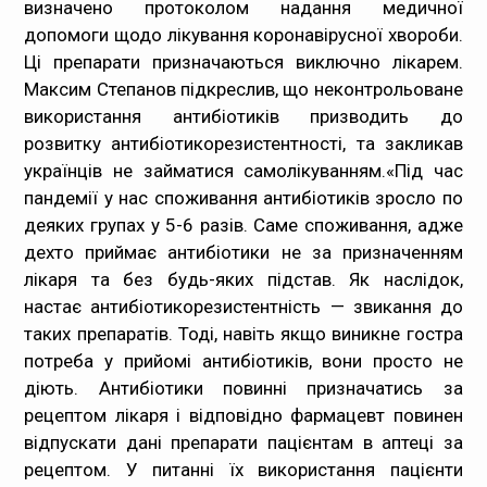
визначено протоколом надання медичної
допомоги щодо лікування коронавірусної хвороби.
Ці препарати призначаються виключно лікарем.
Максим Степанов підкреслив, що неконтрольоване
використання антибіотиків призводить до
розвитку антибіотикорезистентності, та закликав
українців не займатися самолікуванням.
«Під час
пандемії у нас споживання антибіотиків зросло по
деяких групах у 5-6 разів. Саме споживання, адже
дехто приймає антибіотики не за призначенням
лікаря та без будь-яких підстав. Як наслідок,
настає антибіотикорезистентність — звикання до
таких препаратів. Тоді, навіть якщо виникне гостра
потреба у прийомі антибіотиків, вони просто не
діють. Антибіотики повинні призначатись за
рецептом лікаря і відповідно фармацевт повинен
відпускати дані препарати пацієнтам в аптеці за
рецептом. У питанні їх використання пацієнти