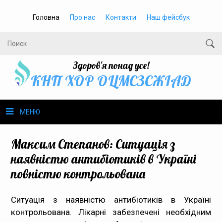
Головна
Про нас
Контакти
Наш фейсбук
Здоров'я понад усе!
КНП ХОР ОЦМСЗСЖIАД
МЕНЮ
Про нас
Максим Степанов: Ситуація з
наявністю антибіотиків в Україні
Громадське здоров’я
повністю контрольована
Безбар’єрність
Ситуація з наявністю антибіотиків в Україні
контрольована. Лікарні забезпечені необхідним
Громадянам