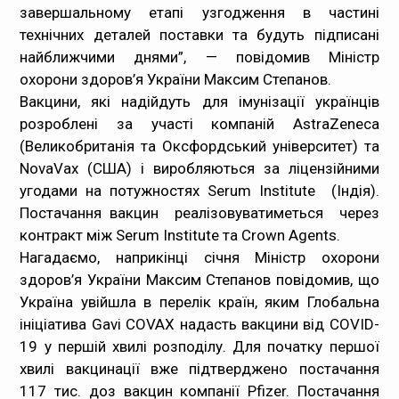
завершальному етапі узгодження в частині
технічних деталей поставки та будуть підписані
найближчими днями”, — повідомив Міністр
охорони здоров’я України Максим Степанов.
Вакцини, які надійдуть для імунізації українців
розроблені за участі компаній AstraZeneca
(Великобританія та Оксфордський університет) та
NovaVax (США) і виробляються за ліцензійними
угодами на потужностях Serum Institute (Індія).
Постачання вакцин реалізовуватиметься через
контракт між Serum Institute та Crown Agents.
Нагадаємо, наприкінці січня Міністр охорони
здоров’я України Максим Степанов повідомив, що
Україна увійшла в перелік країн, яким Глобальна
ініціатива Gavi COVAX надасть вакцини від COVID-
19 у першій хвилі розподілу. Для початку першої
хвилі вакцинації вже підтверджено постачання
117 тис. доз вакцин компанії Pfizer. Постачання