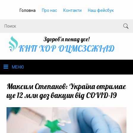
Головна
Про нас
Контакти
Наш фейсбук
Здоров'я понад усе!
КНП ХОР ОЦМСЗСЖIАД
МЕНЮ
Про нас
Максим Степанов: Україна отримає
ще 12 млн доз вакцин від COVID-19
Громадське здоров’я
Безбар’єрність
Громадянам