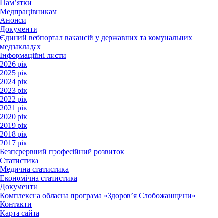
Пам’ятки
Медпрацівникам
Анонси
Документи
Єдиний вебпортал вакансій у державних та комунальних
медзакладах
Інформаційні листи
2026 рік
2025 рік
2024 рік
2023 рік
2022 рік
2021 рік
2020 рік
2019 рік
2018 рік
2017 рік
Безперервний професійний розвиток
Статистика
Медична статистика
Економічна статистика
Документи
Комплексна обласна програма «Здоров’я Слобожанщини»
Контакти
Карта сайта