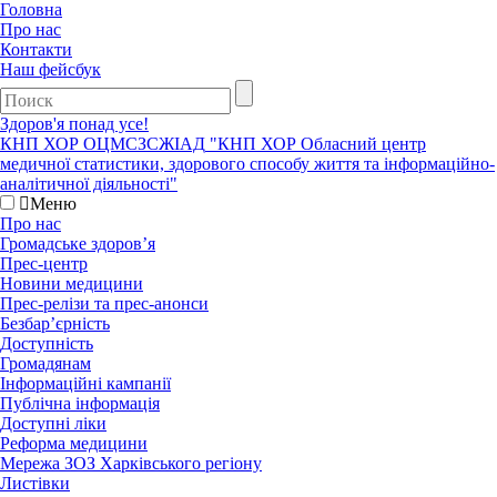
Головна
Про нас
Контакти
Наш фейсбук
Здоров'я понад усе!
КНП ХОР ОЦМСЗСЖIАД
"КНП ХОР Обласний центр
медичної статистики, здорового способу життя та інформаційно-
аналітичної діяльності"
Меню
Про нас
Громадське здоров’я
Прес-центр
Новини медицини
Прес-релізи та прес-анонси
Безбар’єрність
Доступність
Громадянам
Інформаційні кампанії
Публічна інформація
Доступні ліки
Реформа медицини
Мережа ЗОЗ Харківського регіону
Листівки