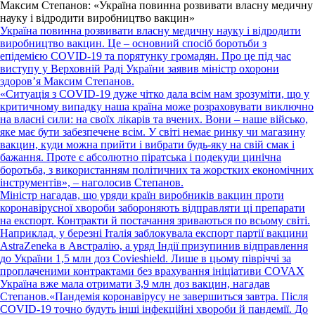
Максим Степанов: «Україна повинна розвивати власну медичну
науку і відродити виробництво вакцин»
Україна повинна розвивати власну медичну науку і відродити
виробництво вакцин. Це – основний спосіб боротьби з
епідемією COVID-19 та порятунку громадян. Про це під час
виступу у Верховній Раді України заявив міністр охорони
здоров’я Максим Степанов.
«Ситуація з COVID-19 дуже чітко дала всім нам зрозуміти, що у
критичному випадку наша країна може розраховувати виключно
на власні сили: на своїх лікарів та вчених. Вони – наше військо,
яке має бути забезпечене всім. У світі немає ринку чи магазину
вакцин, куди можна прийти і вибрати будь-яку на свій смак і
бажання. Проте є абсолютно піратська і подекуди цинічна
боротьба, з використанням політичних та жорстких економічних
інструментів», – наголосив Степанов.
Міністр нагадав, що уряди країн виробників вакцин проти
коронавірусної хвороби забороняють відправляти ці препарати
на експорт. Контракти й постачання зриваються по всьому світі.
Наприклад, у березні Італія заблокувала експорт партії вакцини
AstraZeneka в Австралію, а уряд Індії призупинив відправлення
до України 1,5 млн доз Covieshield. Лише в цьому півріччі за
проплаченими контрактами без врахування ініціативи COVAX
Україна вже мала отримати 3,9 млн доз вакцин, нагадав
Степанов.
«Пандемія коронавірусу не завершиться завтра. Після
COVID-19 точно будуть інші інфекційні хвороби й пандемії. До