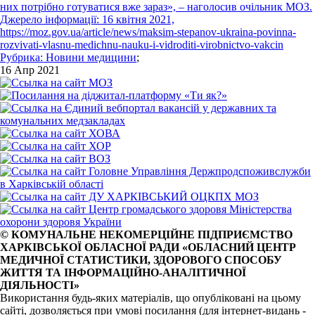
них потрібно готуватися вже зараз», – наголосив очільник МОЗ.
Джерело інформації: 16 квітня 2021,
https://moz.gov.ua/article/news/maksim-stepanov-ukraina-povinna-
rozvivati-vlasnu-medichnu-nauku-i-vidroditi-virobnictvo-vakcin
Рубрика:
Новини медицини
;
16 Апр 2021
© КОМУНАЛЬНЕ НЕКОМЕРЦІЙНЕ ПІДПРИЄМСТВО
ХАРКІВСЬКОЇ ОБЛАСНОЇ РАДИ «ОБЛАСНИЙ ЦЕНТР
МЕДИЧНОЇ СТАТИСТИКИ, ЗДОРОВОГО СПОСОБУ
ЖИТТЯ ТА ІНФОРМАЦІЙНО-АНАЛІТИЧНОЇ
ДІЯЛЬНОСТІ»
Використання будь-яких матеріалів, що опубліковані на цьому
сайті, дозволяється при умові посилання (для інтернет-видань -