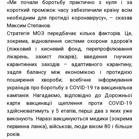
«Ми почали боротьбу практично з нуля і за
короткий проміжок часу забезпечили країну всім
необхідним для протидії коронавірусу», – сказав
Максим Степанов.
Стратегія МОЗ передбачає кілька факторів. Це,
зокрема, відновлення системи охорони здоров’я
(ліжковий і кисневий фонд, перепрофілювання
лікарень, захист лікарів); введення гнучких
карантинних заходів – адаптивного карантину,
задля балансу між економікою і протидією
поширення хвороби; всебічне інформування
українців про боротьбу з COVID-19 та вакцинальна
кампанія. Нагадаємо, відповідно до
Дорожньої
карти вакцинації щеплення
проти COVID-19
здійснюватимуть у 5 етапів, перші два з яких уже
виконують. Наразі вакцинуються медики (зокрема
первинна ланка), військові, люди віком 80 і більше
років.