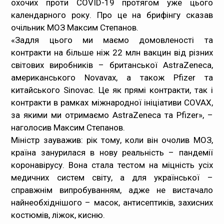
охочих проти COVID-19 протягом уже цього
календарного року. Про це на брифінгу сказав
Медпрацівникам
очільник МОЗ Максим Степанов.
«Задля цього ми маємо домовленості та
Статистика
контракти на більше ніж 22 млн вакцин від різних
світових виробників – британської AstraZeneca,
Документи
американського Novavax, а також Pfizer та
китайського Sinovac. Це як прямі контракти, так і
Контакти
контракти в рамках міжнародної ініціативи COVAX,
за якими ми отримаємо AstraZeneca та Pfizer», –
Карта сайта
наголосив Максим Степанов.
Міністр зауважив: рік тому, коли він очолив МОЗ,
країна занурилася в нову реальність – пандемії
коронавірусу. Вона стала тестом на міцність усіх
медичних систем світу, а для української –
справжнім випробуванням, адже не вистачало
найнеобхіднішого – масок, антисептиків, захисних
костюмів, ліжок, кисню.