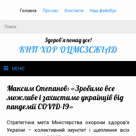
Головна
Про нас
Контакти
Наш фейсбук
Здоров'я понад усе!
КНП ХОР ОЦМСЗСЖIАД
МЕНЮ
Про нас
Максим Степанов: «Зробимо все
можливе і захистимо українців від
Громадське здоров’я
пандемії COVID-19»
Безбар’єрність
Стратегічна мета Міністерства охорони здоров’я
України – колективний імунітет і щеплення всіх
Громадянам