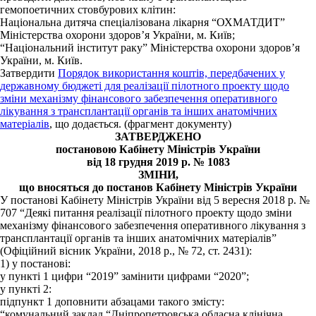
гемопоетичних стовбурових клітин:
Національна дитяча спеціалізована лікарня “ОХМАТДИТ”
Міністерства охорони здоров’я України, м. Київ;
“Національний інститут раку” Міністерства охорони здоров’я
України, м. Київ.
Затвердити
Порядок використання коштів, передбачених у
державному бюджеті для реалізації пілотного проекту щодо
зміни механізму фінансового забезпечення оперативного
лікування з трансплантації органів та інших анатомічних
матеріалів
, що додається. (фрагмент документу)
ЗАТВЕРДЖЕНО
постановою Кабінету Міністрів України
від 18 грудня 2019 р. № 1083
ЗМІНИ,
що вносяться до постанов Кабінету Міністрів України
У постанові Кабінету Міністрів України від 5 вересня 2018 р. №
707 “Деякі питання реалізації пілотного проекту щодо зміни
механізму фінансового забезпечення оперативного лікування з
трансплантації органів та інших анатомічних матеріалів”
(Офіційний вісник України, 2018 р., № 72, ст. 2431):
1) у постанові:
у пункті 1 цифри “2019” замінити цифрами “2020”;
у пункті 2:
підпункт 1 доповнити абзацами такого змісту:
“комунальний заклад “Дніпропетровська обласна клінічна