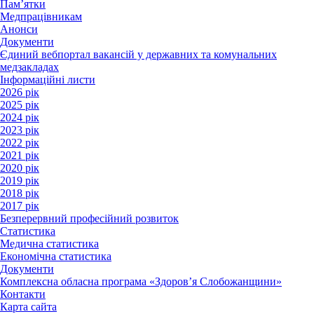
Пам’ятки
Медпрацівникам
Анонси
Документи
Єдиний вебпортал вакансій у державних та комунальних
медзакладах
Інформаційні листи
2026 рік
2025 рік
2024 рік
2023 рік
2022 рік
2021 рік
2020 рік
2019 рік
2018 рік
2017 рік
Безперервний професійний розвиток
Статистика
Медична статистика
Економічна статистика
Документи
Комплексна обласна програма «Здоров’я Слобожанщини»
Контакти
Карта сайта