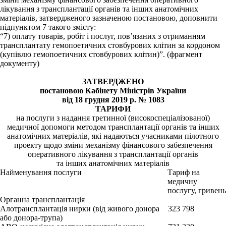
лікування з трансплантації органів та інших анатомічних
матеріалів, затвердженого зазначеною постановою, доповнити
підпунктом 7 такого змісту:
“7) оплату товарів, робіт і послуг, пов’язаних з отриманням
трансплантату гемопоетичних стовбурових клітин за кордоном
(купівлю гемопоетичних стовбурових клітин)”. (фрагмент
документу)
ЗАТВЕРДЖЕНО
постановою Кабінету Міністрів України
від 18 грудня 2019 р. № 1083
ТАРИФИ
на послуги з надання третинної (високоспеціалізованої)
медичної допомоги методом трансплантації органів та інших
анатомічних матеріалів, які надаються учасниками пілотного
проекту щодо зміни механізму фінансового забезпечення
оперативного лікування з трансплантації органів
та інших анатомічних матеріалів
Найменування послуги
Тариф на
медичну
послугу, гривень
Органна трансплантація
Алотрансплантація нирки (від живого донора
323 798
або донора-трупа)