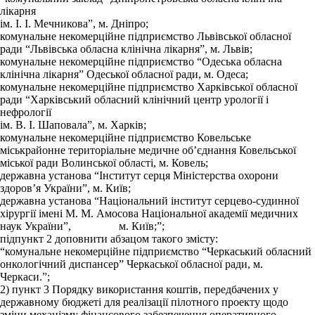
лікарня
ім. І. І. Мечникова”, м. Дніпро;
комунальне некомерційне підприємство Львівської обласної
ради “Львівська обласна клінічна лікарня”, м. Львів;
комунальне некомерційне підприємство “Одеська обласна
клінічна лікарня” Одеської обласної ради, м. Одеса;
комунальне некомерційне підприємство Харківської обласної
ради “Харківський обласний клінічний центр урології і
нефрології
ім. В. І. Шаповала”, м. Харків;
комунальне некомерційне підприємство Ковельське
міськрайонне територіальне медичне об’єднання Ковельської
міської ради Волинської області, м. Ковель;
державна установа “Інститут серця Міністерства охорони
здоров’я України”, м. Київ;
державна установа “Національний інститут серцево-судинної
хірургії імeні М. М. Амосова Національної академії медичних
наук України”, м. Київ;”;
підпункт 2 доповнити абзацом такого змісту:
“комунальне некомерційне підприємство “Черкаський обласний
онкологічний диспансер” Черкаської обласної ради, м.
Черкаси.”;
2) пункт 3 Порядку використання коштів, передбачених у
державному бюджеті для реалізації пілотного проекту щодо
зміни механізму фінансового забезпечення оперативного