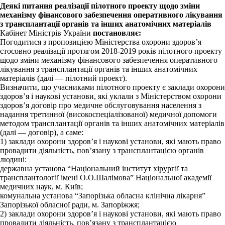
Деякі питання реалізації пілотного проекту щодо зміни
механізму фінансового забезпечення оперативного лікування
з трансплантації органів та інших анатомічних матеріалів
Кабінет Міністрів України
постановляє:
Погодитися з пропозицією Міністерства охорони здоров’я
стосовно реалізації протягом 2018-2019 років пілотного проекту
щодо зміни механізму фінансового забезпечення оперативного
лікування з трансплантації органів та інших анатомічних
матеріалів (далі — пілотний проект).
Визначити, що учасниками пілотного проекту є заклади охорони
здоров’я і наукові установи, які уклали з Міністерством охорони
здоров’я договір про медичне обслуговування населення з
надання третинної (високоспеціалізованої) медичної допомоги
методом трансплантації органів та інших анатомічних матеріалів
(далі — договір), а саме:
1) заклади охорони здоров’я і наукові установи, які мають право
провадити діяльність, пов’язану з трансплантацією органів
людині:
державна установа “Національний інститут хірургії та
трансплантології імені О.О.Шалімова” Національної академії
медичних наук, м. Київ;
комунальна установа “Запорізька обласна клінічна лікарня”
Запорізької обласної ради, м. Запоріжжя;
2) заклади охорони здоров’я і наукові установи, які мають право
провадити діяльність, пов’язану з трансплантацією