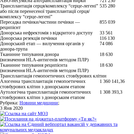
АВО-несумісна алотрансплантація нирки
721 230
Трансплантація серця/комплексу “серце-легені”
535 280
або після перенесеної трансплантації серця/
комплексу “серце-легені”
Пересадка печінки/частини печінки ―
855 039
реципієнт
Донорська нефректомія з відкритого доступу
33 561
Донорська резекція печінки
116 130
Донорський етап ― вилучення органів у
74 086
донора-трупа
Тканинне типування донора
18 630
(визначення HLA-антигенів методом ПЛР)
Тканинне типування реципієнта
18 630
(визначення HLA-антигенів методом ПЛР)
Трансплантація гемопоетичних стовбурових клітин
Алогенна трансплантація гемопоетичних
1 360 141,36
стовбурових клітин з донорським етапом
Аутологічна трансплантація гемопоетичних
1 308 393,3
стовбурових клітин з донорським етапом
Рубрика:
Новини медицини
;
3 Янв 2020