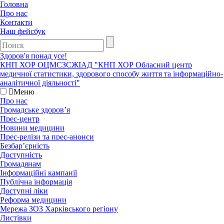
Головна
Про нас
Контакти
Наш фейсбук
Здоров'я понад усе!
КНП ХОР ОЦМСЗСЖIАД
"КНП ХОР Обласний центр
медичної статистики, здорового способу життя та інформаційно-
аналітичної діяльності"
Меню
Про нас
Громадське здоров’я
Прес-центр
Новини медицини
Прес-релізи та прес-анонси
Безбар’єрність
Доступність
Громадянам
Інформаційні кампанії
Публічна інформація
Доступні ліки
Реформа медицини
Мережа ЗОЗ Харківського регіону
Листівки