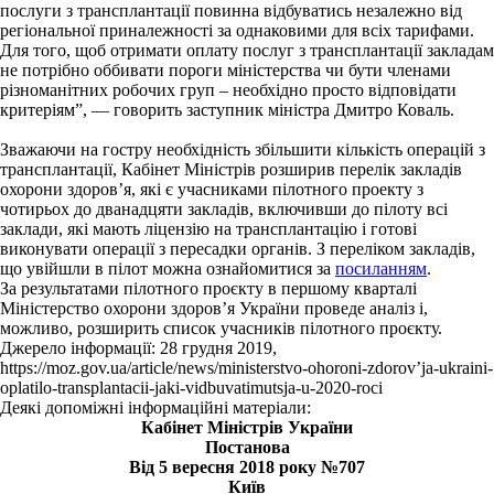
послуги з трансплантації повинна відбуватись незалежно від
регіональної приналежності за однаковими для всіх тарифами.
Для того, щоб отримати оплату послуг з трансплантації закладам
не потрібно оббивати пороги міністерства чи бути членами
різноманітних робочих груп – необхідно просто відповідати
критеріям”, — говорить заступник міністра Дмитро Коваль.
Зважаючи на гостру необхідність збільшити кількість операцій з
трансплантації, Кабінет Міністрів розширив перелік закладів
охорони здоров’я, які є учасниками пілотного проекту з
чотирьох до дванадцяти закладів, включивши до пілоту всі
заклади, які мають ліцензію на трансплантацію і готові
виконувати операції з пересадки органів. З переліком закладів,
що увійшли в пілот можна ознайомитися за
посиланням
.
За результатами пілотного проєкту в першому кварталі
Міністерство охорони здоров’я України проведе аналіз і,
можливо, розширить список учасників пілотного проєкту.
Джерело інформації
: 28 грудня 2019,
https://moz.gov.ua/article/news/ministerstvo-ohoroni-zdorov’ja-ukraini-
oplatilo-transplantacii-jaki-vidbuvatimutsja-u-2020-roci
Деякі допоміжні інформаційні матеріали:
Кабінет Міністрів України
Постанова
Від 5 вересня 2018 року №707
Київ