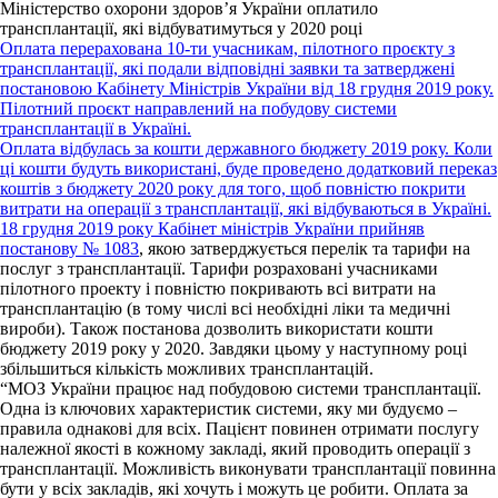
Міністерство охорони здоров’я України оплатило
трансплантації, які відбуватимуться у 2020 році
Оплата перерахована 10-ти учасникам, пілотного проєкту з
трансплантації, які подали відповідні заявки та затверджені
постановою Кабінету Міністрів України від 18 грудня 2019 року.
Пілотний проєкт направлений на побудову системи
трансплантації в Україні.
Оплата відбулась за кошти державного бюджету 2019 року. Коли
ці кошти будуть використані, буде проведено додатковий переказ
коштів з бюджету 2020 року для того, щоб повністю покрити
витрати на операції з трансплантації, які відбуваються в Україні.
18 грудня 2019 року Кабінет міністрів України прийняв
постанову
№ 1083
, якою затверджується перелік та тарифи на
послуг з трансплантації. Тарифи розраховані учасниками
пілотного проекту і повністю покривають всі витрати на
трансплантацію (в тому числі всі необхідні ліки та медичні
вироби). Також постанова дозволить використати кошти
бюджету 2019 року у 2020. Завдяки цьому у наступному році
збільшиться кількість можливих трансплантацій.
“МОЗ України працює над побудовою системи трансплантації.
Одна із ключових характеристик системи, яку ми будуємо –
правила однакові для всіх. Пацієнт повинен отримати послугу
належної якості в кожному закладі, який проводить операції з
трансплантації. Можливість виконувати трансплантації повинна
бути у всіх закладів, які хочуть і можуть це робити. Оплата за