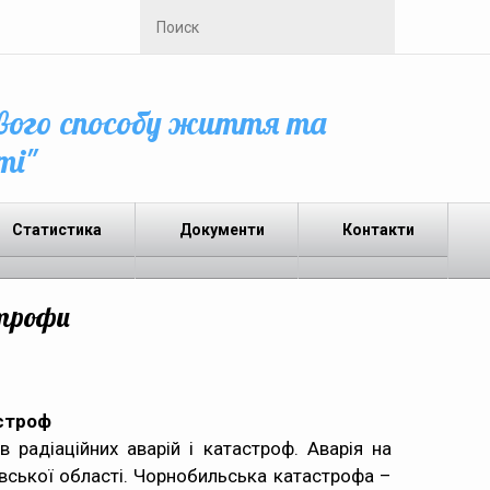
вого способу життя та
ті"
Статистика
Документи
Контакти
строфи
астроф
в радіаційних аварій і катастроф. Аварія на
івської області. Чорнобильська катастрофа –