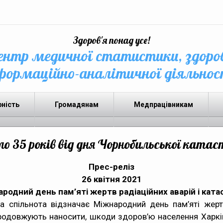
Здоров'я понад усе!
нтр медичної статистики, здоро
формаційно-аналітичної діяльнос
рність
Громадянам
Медпрацівникам
о 35 років від дня Чорнобильської ката
Прес-реліз
26 квітня 2021
родний день пам’яті жертв радіаційних аварій і кат
ва спільнота відзначає Міжнародний день пам’яті жерт
 продовжують наносити, шкоди здоров’ю населення Харк