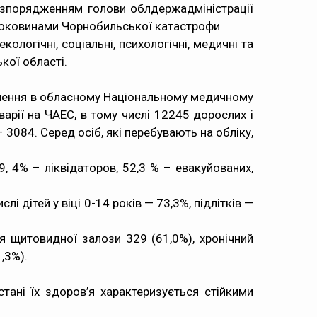
 розпорядженням голови облдержадміністрації
и роковинами Чорнобильської катастрофи
логічні, соціальні, психологічні, медичні та
кої області.
селення в обласному Національному медичному
варії на ЧАЕС, в тому числі 12245 дорослих і
– 3084. Серед осіб, які перебувають на обліку,
 4% – ліквідаторов, 52,3 % – евакуйованих,
і дітей у віці 0-14 років — 73,3%, підлітків —
ня щитовидної залози 329 (61,0%), хронічний
,3%).
ані їх здоров’я характеризується стійкими