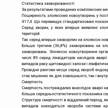
Статистика захворюваності
За результатами проведених комплексних ме
Поширеність злоякісних новоутворень у постр
417,4. Що перевищує стандартизовані показн
Серед хворих, у яких вперше виявлені злоя
територій
Так серед вперше захворілих на злоякісні ново
Більше третини (36,8%) захворювань на зло
захворювань. Злоякісні новоутворення орг
числі 89 серед ліквідаторів наслідків аварі
випадків раку щитовидної залози і лімфатичн
Провідне рангове місце серед хвороб ендок
стає мішенню як для зовнішнього, так і внут
Смертність
Смертність постраждалих внаслідок аварії на 
більше середньостатистичного показника се
Структура смертності в віддалений період, я
випадків знаходяться хвороби системи кр