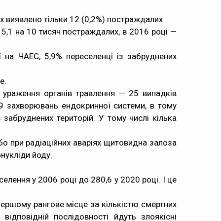
 виявлено тільки 12 (0,2%) постраждалих
15,1 на 10 тисяч постраждалих, в 2016 році —
ї на ЧАЕС, 5,9% переселенці із забруднених
е.
и ураження органів травлення — 25 випадків
9 захворювань ендокринної системи, в тому
з забруднених територій. У тому числі кілька
о при радіаційних аваріях щитовидна залоза
онукліди йоду.
елення у 2006 році до 280,6 у 2020 році. І це
 першому рангове місце за кількістю смертних
ідповідній послідовності йдуть злоякісні