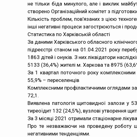
не тільки біда минулого, але і виклик майб
створено Організаційний комітет з підготовк
Кількість проблем, пов’язаних з цією техног
інші негативні процеси загострюються і про
Статистика по Харківській області
За даними Харківського обласного клінічног
підреєстрі станом на 01.04.2021 року перебу
1863 дітей і онуків. З них ліквідатори наслід
5133 (36,4%) жителі м. Харкова та 8975 (63,6
За 1 квартал поточного року комплексними 
55,9% – переселенців
Комплексними профілактичними оглядами за цей 
72,1.
Виявлена ​​патологія щитовидної залози у 5
тиреоїдит 132 (24,5%), вузлові утворення щит
За 3 місяці 2021 отримали стаціонарне лікув
Про те незважаючи на проведену роботу що
негативними тенденціями.