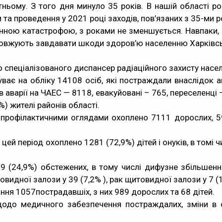
утньому. З того дня минуло 35 років. В нашій області
и та проведення у 2021 році заходів, пов’язаних з 35-м
енною катастрофою, з роками не зменшується. Навпаки, еко
довжують завдавати шкоди здоров’ю населенню Харківсь
о спеціалізованого диспансер радіаційного захисту на
ває на обліку 14108 осіб, які постраждали внаслідок а
ків аварії на ЧАЕС — 8118, евакуйовані – 765, переселенці 
%) жителі районів області.
профілактичними оглядами охоплено 7111 дорослих, 59,
період охоплено 1281 (72,9%) дітей і онуків, в томі числ
39 (24,9%) обстежених, в тому числі дифузне збільшен
овидної залози у 39 (7,2% ), рак щитовидної залози у 7 (1
ання 1057пострадавшіх, з них 989 дорослих та 68 дітей.
до медичного забезпечення постраждалих, зміни в ст