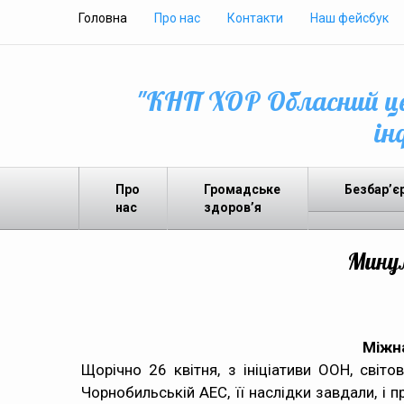
Головна
Про нас
Контакти
Наш фейсбук
"КНП ХОР Обласний це
ін
Про
Громадське
Безбар’є
нас
здоров’я
Минул
Міжна
Щорічно 26 квітня, з ініціативи ООН, світо
Чорнобильській АЕС, її наслідки завдали, і