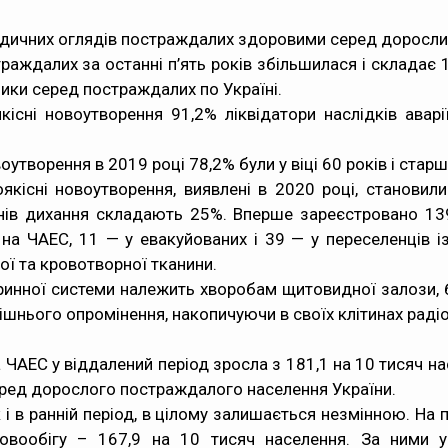
дичних оглядів постраждалих здоровими серед дорослих
аждалих за останні п’ять років збільшилася і складає 
ики серед постраждалих по Україні.
кісні новоутворення 91,2% ліквідатори наслідків аварі
утворення в 2019 році 78,2% були у віці 60 років і старш
якісні новоутворення, виявлені в 2020 році, становил
анів дихання складають 25%. Вперше зареєстровано 13
ї на ЧАЕС, 11 — у евакуйованих і 39 — у переселенців і
ої та кровотворної тканини.
ринної системи належить хворобам щитовидної залози, б
рішнього опромінення, накопичуючи в своїх клітинах раді
ЧАЕС у віддалений період зросла з 181,1 на 10 тисяч нас
ред дорослого постраждалого населення України.
к і в ранній період, в цілому залишається незмінною. На
овообігу – 167,9 на 10 тисяч населення. За ними у в