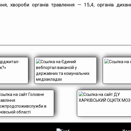
ня, хвороби органів травлення — 15,4, органів диханн