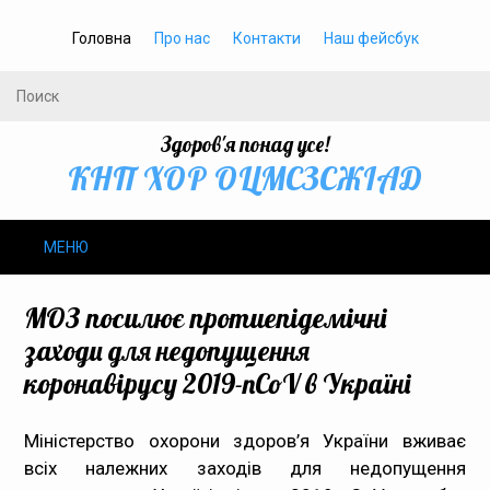
Головна
Про нас
Контакти
Наш фейсбук
Здоров'я понад усе!
КНП ХОР ОЦМСЗСЖIАД
МЕНЮ
Про нас
МОЗ посилює протиепідемічні
заходи для недопущення
Громадське здоров’я
коронавірусу 2019-nCoV в Україні
Безбар’єрність
Міністерство охорони здоров’я України вживає
всіх належних заходів для недопущення
Громадянам