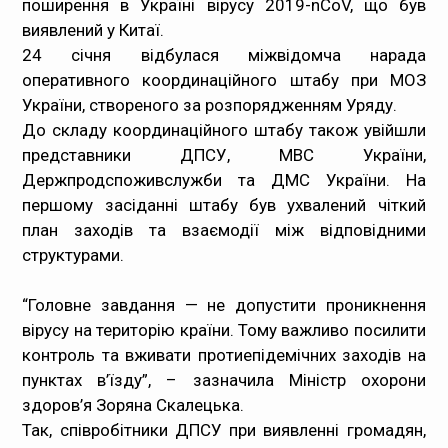
поширення в Україні вірусу 2019-nCoV, що був
виявлений у Китаї.
Медпрацівникам
24 січня відбулася міжвідомча нарада
оперативного координаційного штабу при МОЗ
Статистика
України, створеного за розпорядженням Уряду.
До складу координаційного штабу також увійшли
Документи
представники ДПСУ, МВС України,
Держпродспоживслужби та ДМС України. На
Контакти
першому засіданні штабу був ухвалений чіткий
план заходів та взаємодії між відповідними
Карта сайта
структурами.
“Головне завдання — не допустити проникнення
вірусу на територію країни. Тому важливо посилити
контроль та вживати протиепідемічних заходів на
пунктах в’їзду”, – зазначила Міністр охорони
здоров’я Зоряна Скалецька.
Так, співробітники ДПСУ при виявленні громадян,