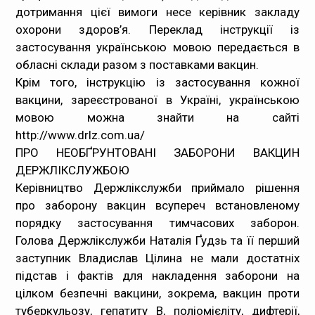
дотримання цієї вимоги несе керівник закладу
охорони здоров’я. Переклад інструкції із
застосування українською мовою передається в
обласні склади разом з поставками вакцин.
Крім того, інструкцію із застосування кожної
вакцини, зареєстрованої в Україні, українською
мовою можна знайти на сайті
http://www.drlz.com.ua/
ПРО НЕОБҐРУНТОВАНІ ЗАБОРОНИ ВАКЦИН
ДЕРЖЛІКСЛУЖБОЮ
Керівництво Держлікслужби приймало рішення
про заборону вакцин всупереч встановленому
порядку застосування тимчасових заборон.
Голова Держлікслужби Наталія Ґудзь та її перший
заступник Владислав Цілина не мали достатніх
підстав і фактів для накладення заборони на
цілком безпечні вакцини, зокрема, вакцин проти
туберкульозу, гепатиту В, поліомієліту, дифтерії,