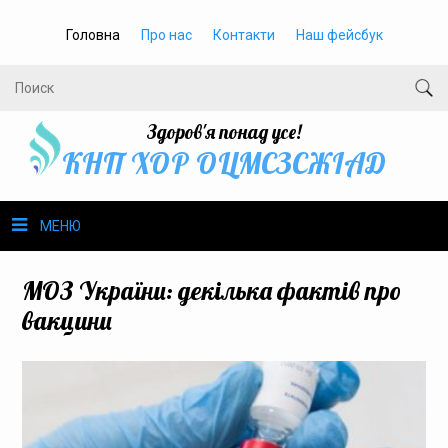
Головна
Про нас
Контакти
Наш фейсбук
Здоров'я понад усе!
КНП ХОР ОЦМСЗСЖIАД
МЕНЮ
Про нас
МОЗ України: декілька фактів про
вакцини
Громадське здоров’я
Безбар’єрність
Громадянам