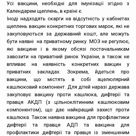
Усі вакцини, необхідні для імунізації згідно з
Календарем щеплень, в країні є.
Іноді надходять скарги на відсутність у кабінетах
щеплень вакцин конкретних торгових марок, які не
закуповуються за державний кошт, але можуть
бути наявні на приватному ринку. МОЗ не регулює,
які вакцини і в якому обсязі постачальникам
завозити на приватний ринок України, а також не
впливає на наявність конкретних вакцин у
приватних закладах. Зокрема, йдеться про
вакцини, що містять в собі ацелюлярний
кашлюковий компонент. Для дітей наразі держава
закуповує вакцину проти кашлюка, дифтерії та
правця АКДП (з цільноклітинним кашлюковим
компонентом), що дає найкращий захист проти
кашлюка. Також наявна вакцина для профілактики
дифтерії та правця АДП та вакцина для
профілактики дифтерії та правця із зменшеним