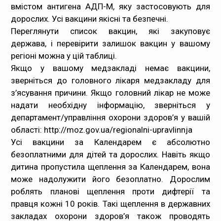
вмістом антигена АДП-М, яку застосовують для
дорослих. Усі вакцини якісні та безпечні.
Переглянути список вакцин, які закуповує
держава, і перевірити залишок вакцин у вашому
регіоні можна у цій таблиці.
Якщо у вашому медзакладі немає вакцини,
зверніться до головного лікаря медзакладу для
з’ясування причини. Якщо головний лікар не може
надати необхідну інформацію, зверніться у
департамент/управління охорони здоров’я у вашій
області: http://moz.gov.ua/regionalni-upravlinnja
Усі вакцини за Календарем є абсолютно
безоплатними для дітей та дорослих. Навіть якщо
дитина пропустила щеплення за Календарем, вона
може надолужити його безоплатно. Дорослим
роблять планові щеплення проти дифтерії та
правця кожні 10 років. Такі щеплення в державних
закладах охорони здоров’я також проводять