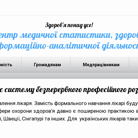
Здоров'я понад усе!
нтр медичної статистики, здоро
формаційно-аналітичної діяльнос
рність
Громадянам
Медпрацівникам
систему безперервного професійного ро
лення лікаря. Замість формального навчання лікарі будут
фери охорони здоров’я давно є поширеною практикою в р
ї, Швеції, Сінгапурі та інших. Для українських лікарів та