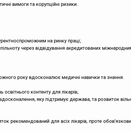
ичні вимоги та корупційні ризики..
урентноспроможним на ринку праці;
спільноту через відвідування акредитованих міжнародними 
кожного року вдосконалює медичні навички та знання.
 освітнього контенту для лікарів;
вдосконалення, яку підтримує держава, та розвиток вільн
ток рекомендований для всіх лікарів, проте обов’язкови