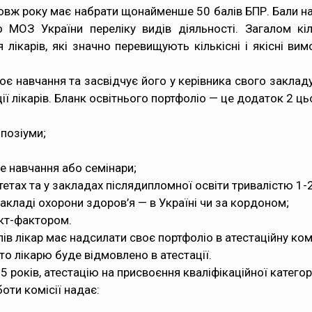
вж року має набрати щонайменше 50 балів БПР. Бали нар
 МОЗ України переліку видів діяльності. Загалом кіл
лікарів, які значно перевищують кількісні і якісні ви
оє навчання та засвідчує його у керівника свого заклад
ї лікарів. Бланк освітнього портфоліо — це додаток 2 ць
мпозіуми;
не навчання або семінари;
тах та у закладах післядипломної освіти тривалістю 1-2
закладі охорони здоров’я — в Україні чи за кордоном;
акт-фактором.
ів лікар має надсилати своє портфоліо в атестаційну ком
то лікарю буде відмовлено в атестації.
5 років, атестацію на присвоєння кваліфікаційної катего
боти комісії надає: