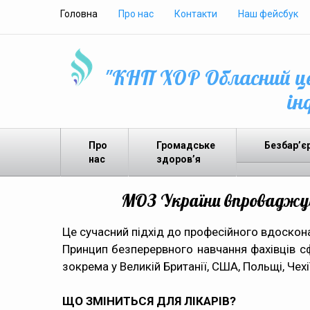
Головна
Про нас
Контакти
Наш фейсбук
"КНП ХОР Обласний це
ін
Про
Громадське
Безбар’є
нас
здоров’я
МОЗ України впроваджує 
Це сучасний підхід до професійного вдоскона
Принцип безперервного навчання фахівців с
зокрема у Великій Британії, США, Польщі, Чехі
ЩО ЗМІНИТЬСЯ ДЛЯ ЛІКАРІВ?