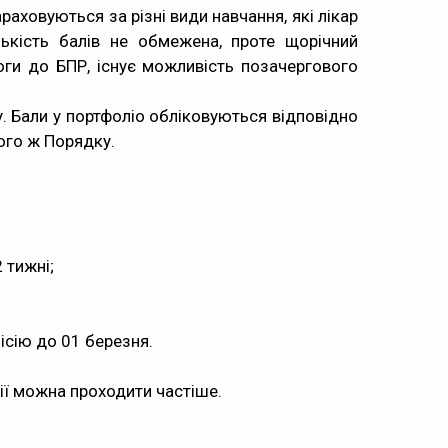
аховуються за різні види навчання, які лікар
ькість балів не обмежена, проте щорічний
моги до БПР, існує можливість позачергового
у. Бали у портфоліо обліковуються відповідно
ого ж Порядку.
 тижні;
ісію до 01 березня.
рії можна проходити частіше.