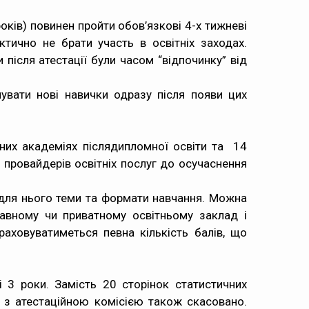
оків) повинен пройти обов’язкові 4-х тижневі
тично не брати участь в освітніх заходах.
 після атестації були часом “відпочинку” від
вати нові навички одразу після появи цих
них академіях післядипломної освіти та 14
а провайдерів освітніх послуг до осучаснення
і для нього теми та формати навчання. Можна
жавному чи приватному освітньому заклад і
аховуватиметься певна кількість балів, що
 3 роки. Замість 20 сторінок статистичних
ду з атестаційною комісією також скасовано.