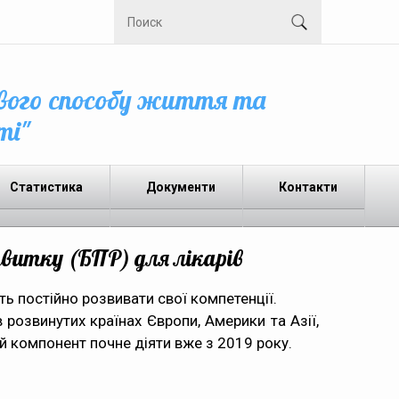
вого способу життя та
ті"
Статистика
Документи
Контакти
звитку (БПР) для лікарів
ь постійно розвивати свої компетенції.
озвинутих країнах Європи, Америки та Азії,
кий компонент почне діяти вже з 2019 року.