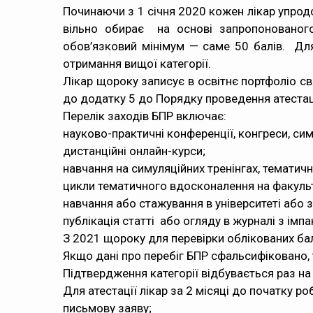
Починаючи з 1 січня 2020 кожен лікар упродо
вільно обирає на основі запропонованого
обов’язковий мінімум — саме 50 балів. Для 
отримання вищої категорії.
Лікар щороку записує в освітнє портфоліо св
до додатку 5 до Порядку проведення атестаці
Перелік заходів БПР включає:
науково-практичні конференції, конгреси, си
дистанційні онлайн-курси;
навчання на симуляційних тренінгах, тематич
цикли тематичного вдосконалення на факульте
навчання або стажування в університеті або 
публікація статті або огляду в журналі з імп
З 2021 щороку для перевірки облікованих бал
Якщо дані про перебіг БПР сфальсифіковано, 
Підтвердження категорії відбувається раз на 
Для атестації лікар за 2 місяці до початку ро
письмову заяву;