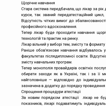
Щорічне навчання
Стара система передбачала, що лікар за рік 
курси, так званий передатестаційний цикл
Відсутність чітких вимог до збалансованості
професійного вдосконалення.
Тепер лікар буде проходити навчання щор
технологій та практик на ринку.
Лікар вільний у виборі тем, змісту та формат
Раніше обов’язкове навчання відбувалось 
факультетах післядипломної освіти. Відсутні
змісту навчальних програм.
Тепер монополія провайдерів освітніх послу
обирати заходи як в Україні, так і за її
найголовніше — відповідно до індивідуаль
зазначена в додатку до порядку проведення а
Спрощення процедури атестації
За новим порядком атестації лікар не буд
показників, лікарі подаватимуть індивідуал