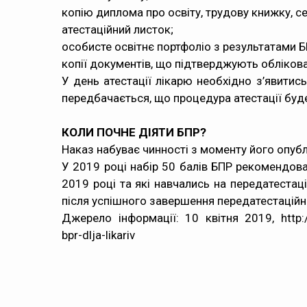
копію диплома про освіту, трудову книжку, сер
атестаційний листок;
особисте освітнє портфоліо з результатами Б
копії документів, що підтверджують облікова
У день атестації лікарю необхідно з’явитис
передбачається, що процедура атестації буд
КОЛИ ПОЧНЕ ДІЯТИ БПР?
Наказ набуває чинності з моменту його опуб
У 2019 році набір 50 балів БПР рекомендован
2019 році та які навчались на передатестац
після успішного завершення передатестаційн
Джерело інформації:
10 квітня 2019, http://
bpr-dlja-likariv