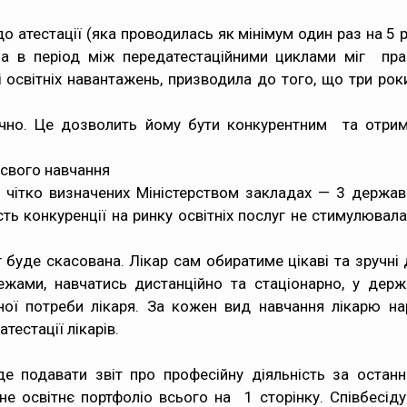
до атестації (яка проводилась як мінімум один раз на 5 р
, а в період між передатестаційними циклами міг прак
 освітніх навантажень, призводила до того, що три роки
ічно. Це дозволить йому бути конкурентним та отриму
у свого навчання
у чітко визначених Міністерством закладах — 3 держав
сть конкуренції на ринку освітніх послуг не стимулювал
г буде скасована. Лікар сам обиратиме цікаві та зручн
 межами, навчатись дистанційно та стаціонарно, у дер
ної потреби лікаря. За кожен вид навчання лікарю нар
тестації лікарів.
е подавати звіт про професійну діяльність за останні
ьне освітнє портфоліо всього на 1 сторінку. Співбесі