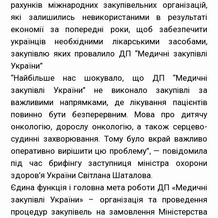
рахунків міжнародних закупівельних організацій,
Медпрацівникам
які залишились невикористаними в результаті
економії за попередні роки, щоб забезпечити
Статистика
українців необхідними лікарськими засобами,
закупівлю яких провалило ДП “Медичні закупівлі
Документи
України”
“Найбільше нас шокувало, що ДП “Медичні
Контакти
закупівлі України” не виконало закупівлі за
важливими напрямками, де лікування пацієнтів
Карта сайта
повинно бути безперервним. Мова про дитячу
онкологію, дорослу онкологію, а також серцево-
судинні захворювання. Тому було вкрай важливо
оперативно вирішити цю проблему”, — повідомила
під час брифінгу заступниця міністра охорони
здоров’я України Світлана Шаталова.
Єдина функція і головна мета роботи ДП «Медичні
закупівлі України» – організація та проведення
процедур закупівель на замовлення Міністерства