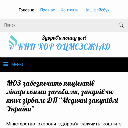
Головна
Про нас
Контакти
Наш фейсбук
Здоров'я понад усе!
КНП ХОР ОЦМСЗСЖIАД
МЕНЮ
Про нас
МОЗ забезпечить пацієнтів
лікарськими засобами, закупівлю
Громадське здоров’я
яких зірвало ДП “Медичні закупівлі
України”
Безбар’єрність
Громадянам
Міністерство охорони здоров’я залучить кошти з