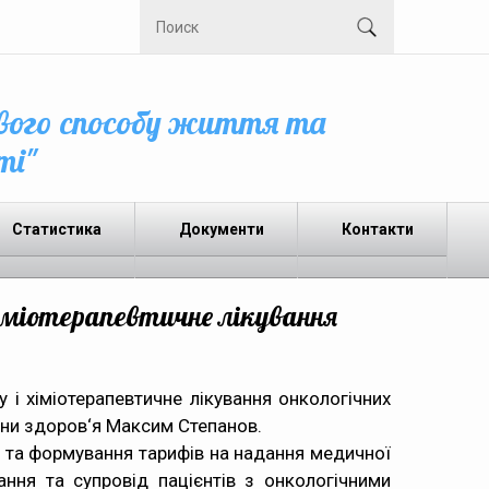
вого способу життя та
ті"
Статистика
Документи
Контакти
іміотерапевтичне лікування
 і хіміотерапевтичне лікування онкологічних
рони здоров‘я Максим Степанов.
 та формування тарифів на надання медичної
ання та супровід пацієнтів з онкологічними