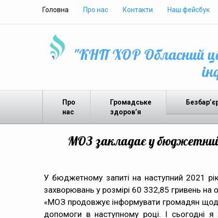
Головна
Про нас
Контакти
Наш фейсбук
"КНП ХОР Обласний це
ін
Про
Громадське
Безбар’є
нас
здоров’я
МОЗ закладає у бюджетний 
У бюджетному запиті на наступний 2021 рік 
захворювань у розмірі 60 332,85 гривень на о
«МОЗ продовжує інформувати громадян щодо 
допомоги в наступному році. І сьогодні я 