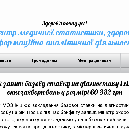
Здоров'я понад усе!
нтр медичної статистики, здоро
формаційно-аналітичної діяльнос
рність
Громадянам
Медпрацівникам
запит базову ставку на діагностику і х
онкозахворювань у розмірі 60 332 грн
МОЗ ініціює закладання базової ставки на діагностику
собу на рік. Про це під час брифінгу заявив Міністр охо
того, яку логіку ми вкладаємо у наш бюджетний запит
хочу сказати про діагностику, хіміотерапевтичне лікув