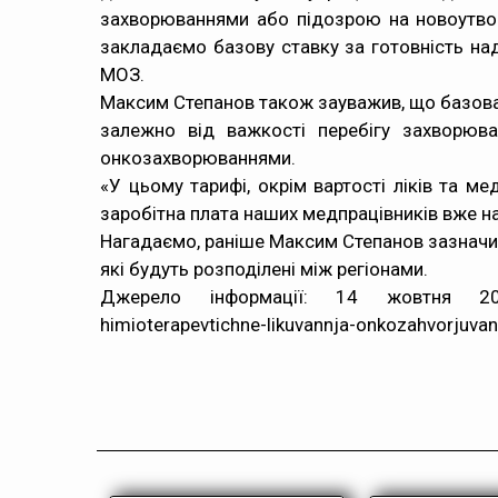
захворюваннями або підозрою на новоутвор
закладаємо базову ставку за готовність над
МОЗ.
Максим Степанов також зауважив, що базова 
залежно від важкості перебігу захворюва
онкозахворюваннями.
«У цьому тарифі, окрім вартості ліків та 
заробітна плата наших медпрацівників вже на
Нагадаємо, раніше Максим Степанов зазначи
які будуть розподілені між регіонами.
Джерело інформації: 14 жовтня 2020, http
himioterapevtichne-likuvannja-onkozahvorjuva