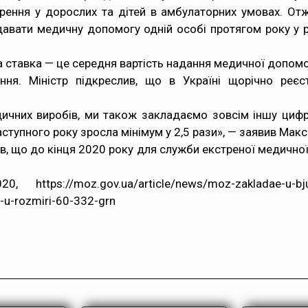
ення у дорослих та дітей в амбулаторних умовах. Отже
авати медичну допомогу одній особі протягом року у р
ставка — це середня вартість надання медичної допомог
ння. Міністр підкреслив, що в Україні щорічно реє
медичних виробів, ми також закладаємо зовсім іншу циф
ступного року зросла мінімум у 2,5 рази», — заявив Мак
в, що до кінця 2020 року для служби екстреної медичн
s://moz.gov.ua/article/news/moz-zakladae-u-bjudzhet
n-u-rozmiri-60-332-grn