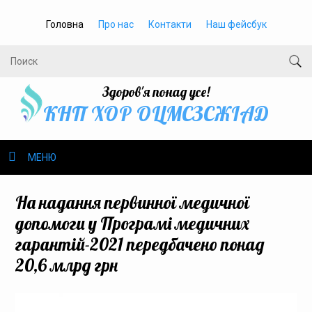
Головна
Про нас
Контакти
Наш фейсбук
Здоров'я понад усе!
КНП ХОР ОЦМСЗСЖIАД
МЕНЮ
Про нас
На надання первинної медичної
допомоги у Програмі медичних
Громадське здоров’я
гарантій-2021 передбачено понад
20,6 млрд грн
Безбар’єрність
Громадянам