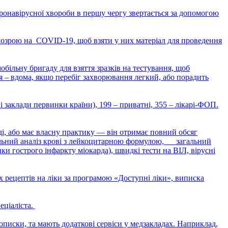
ронавірусної хвороби в першу чергу звертається за допомогою
ідозрою на COVID-19, щоб взяти у них матеріал для проведення
обільну бригаду для взяття зразків на тестування, щоб
ння – вдома, якщо перебіг захворювання легкий, або порадить
 заклади первинки країни), 199 – приватні, 355 – лікарі-ФОП.
ді, або має власну практику — він отримає повний обсяг
агальний аналіз крові з лейкоцитарною формулою, загальний
ки гострого інфаркту міокарда), швидкі тести на ВІЛ, вірусні
х рецептів на ліки за програмою «Доступні ліки», виписка
еціаліста.
рописки, та мають додаткові сервіси у медзакладах. Наприклад,