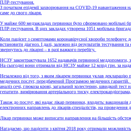
ПЛР-тестування.
З початком епідемії захворювання на COVID-19 навантаження на
саме до свого лікаря.
У майже 600 медзакладах первинки було сформовано мобільні бри
ПЛР-тестування. В цих закладах утворена 1051 мобільна бригада
Коли пацієнт з симптомами коронавірусної хвороби телефонує до 
встановити діагноз. І далі, залежно від результатів тестування 
звернутись до лікарні – в разі важкого перебігу.
НСЗУ законтрактувала 1652 надавачів первинної меддопомоги, з 
На сьогодні вони отримали від НСЗУ майже 12 млрд грн. за нада
Незалежно від того, з яким лікарем первинки уклав декларацію 
медичних послуг, передбачений Програмою медичних гарантій. З
аналіз сечі, глюкоза крові, загальний холестерин, швидкий тест 
гепатити, вимірювання артеріального тиску, електрокардіограма, 
Також до послуг, які надає лікар первинки, входить: вакцинація
електронних направлень до лікарів-спеціалістів, на проведення 
Лікар первинки може виписати направлення на більшість обстежен
Нагадаємо, що пацієнти з квітня 2018 року отримали можливість 