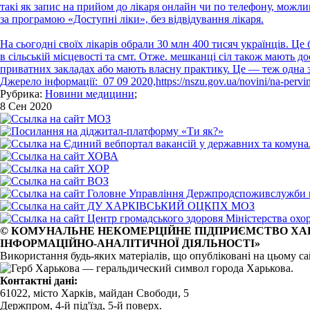
такі як запис на прийом до лікаря онлайн чи по телефону, можли
за програмою «Доступні ліки», без відвідування лікаря.
На сьогодні своїх лікарів обрали 30 млн 400 тисяч українців. 
в сільській місцевості та смт. Отже. мешканці сіл також мають 
приватних закладах або мають власну практику. Це — теж одна з
Джерело інформації: 07 09 2020,
https://nszu.gov.ua/novini/na-per
Рубрика:
Новини медицини
;
8 Сен 2020
© КОМУНАЛЬНЕ НЕКОМЕРЦІЙНЕ ПІДПРИЄМСТВО ХАР
ІНФОРМАЦІЙНО-АНАЛІТИЧНОЇ ДІЯЛЬНОСТІ»
Використання будь-яких матеріалів, що опубліковані на цьому 
Контактні дані:
61022, місто Харків, майдан Свободи, 5
Держпром, 4-й під'їзд, 5-й поверх.