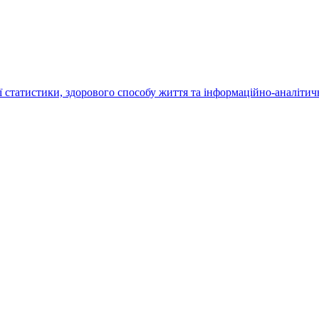
татистики, здорового способу життя та інформаційно-аналітичн