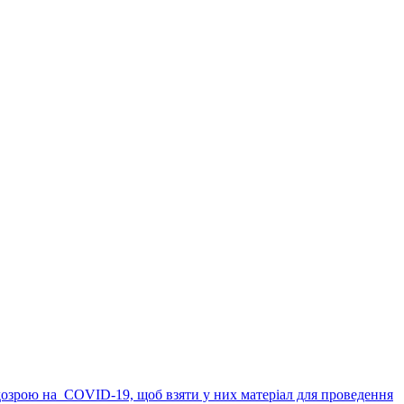
ідозрою на COVID-19, щоб взяти у них матеріал для проведення