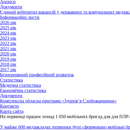
Анонси
Документи
Єдиний вебпортал вакансій у державних та комунальних медзак
Інформаційні листи
2026 рік
2025 рік
2024 рік
2023 рік
2022 рік
2021 рік
2020 рік
2019 рік
2018 рік
2017 рік
Безперервний професійний розвиток
Статистика
Медична статистика
Економічна статистика
Документи
Комплексна обласна програма «Здоров’я Слобожанщини»
Контакти
Карта сайта
На первинці працює понад 1 050 мобільних бригад для для ПЛР
У майже 600 медзакладах первинки було сформовано мобільні бри