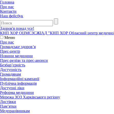
Головна
Про нас
Контакти
Наш фейсбук
Здоров'я понад усе!
КНП ХОР ОЦМСЗСЖIАД
"КНП ХОР Обласний центр медичної с
Меню
Про нас
Громадське здоров’я
Прес-центр
Новини медицини
Прес-релізи та прес-анонси
Безбар’єрність
Доступність
Громадянам
Інформаційні кампанії
Публічна інформація
Доступні ліки
Реформа медицини
Мережа ЗОЗ Харківського регіону
Листівки
Пам’ятки
Медпрацівникам