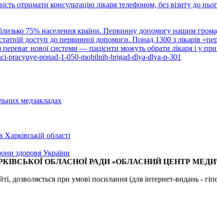
вість отримати консультацію лікаря телефоном, без візиту до ньо
Це близько 75% населення країни. Первинну допомогу нашим гром
достатній доступ до первинної допомоги. Понад 1300 з лікарів «п
 переваг нової системи — пацієнти можуть обрати лікаря і у при
vinci-pracyuye-ponad-1-050-mobilnih-brigad-dlya-dlya-p-301
КІВСЬКОЇ ОБЛАСНОЇ РАДИ «ОБЛАСНИЙ ЦЕНТР МЕДИ
сайті, дозволяється при умові посилання (для інтернет-видань