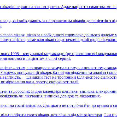
 лікарів первинки значно зросло. Адже пацієнт з симптомами ко
гади, які виїжджають за направленням лікарів до пацієнтів з п
.
свого лікаря, лікар за необхідності спрямовує до нього додому м
та стану пацієнта, саме ваш лікар надає рекомендації щодо лікува
яких 1098 – комунальні медзаклади (це практично всі комунальні
ння допомоги пацієнтам в січні-серпні.
пацієнт – з тим, що працює в комунальному чи приватному закла
окрема, консультації лікаря, базові дослідження та аналізи (з
на вагітність, швидкий тест на тропоніни (для експрес-діагности
вимірювання ваги, зросту, окружності талії.
 дітей та дорослих згідно календаря щеплень, виписка електронни
досліджень чи лікування, виписка довідок та лікарняних.
ь і на госпіталізацію. Для цього не потрібно йти до вузького сп
вільно обрати свого лікаря, незалежно від місця реєстрації чи п