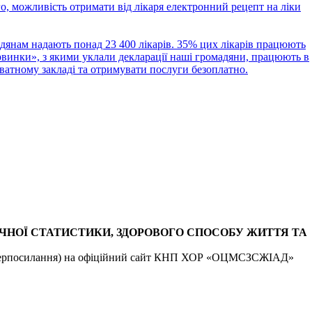
го, можливість отримати від лікаря електронний рецепт на ліки
адянам надають понад 23 400 лікарів. 35% цих лікарів працюють
ервинки», з якими уклали декларації наші громадяни, працюють в
ватному закладі та отримувати послуги безоплатно.
ЧНОЇ СТАТИСТИКИ, ЗДОРОВОГО СПОСОБУ ЖИТТЯ ТА
 - гіперпосилання) на офіційний сайт КНП ХОР «ОЦМСЗСЖІАД»