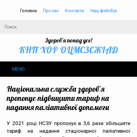
Головна
Про нас
Контакти
Наш фейсбук
Здоров'я понад усе!
КНП ХОР ОЦМСЗСЖIАД
МЕНЮ
Про нас
Національна служба здоров’я
пропонує підвищити тариф на
Громадське здоров’я
надання паліативної допомоги
Безбар’єрність
У 2021 році НСЗУ пропонує в 3,6 рази збільшити
тариф на надання стаціонарної паліативної
Громадянам