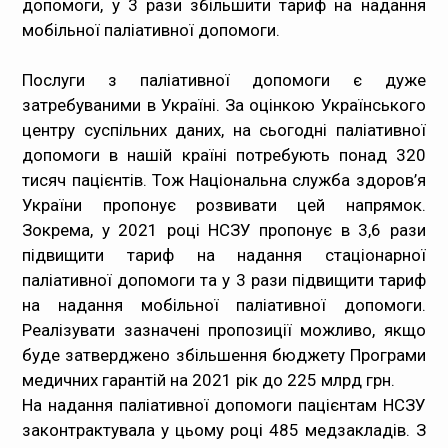
допомоги, у 3 рази збільшити тариф на надання
мобільної паліативної допомоги.
Медпрацівникам
Послуги з паліативної допомоги є дуже
Статистика
затребуваними в Україні. За оцінкою Українського
центру суспільних даних, на сьогодні паліативної
Документи
допомоги в нашій країні потребують понад 320
тисяч пацієнтів. Тож Національна служба здоров’я
Контакти
України пропонує розвивати цей напрямок.
Зокрема, у 2021 році НСЗУ пропонує в 3,6 рази
Карта сайта
підвищити тариф на надання стаціонарної
паліативної допомоги та у 3 рази підвищити тариф
на надання мобільної паліативної допомоги.
Реалізувати зазначені пропозиції можливо, якщо
буде затверджено збільшення бюджету Програми
медичних гарантій на 2021 рік до 225 млрд грн.
На надання паліативної допомоги пацієнтам НСЗУ
законтрактувала у цьому році 485 медзакладів. З