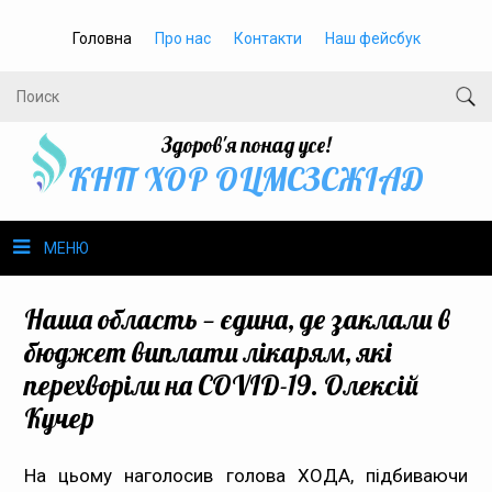
Головна
Про нас
Контакти
Наш фейсбук
Здоров'я понад усе!
КНП ХОР ОЦМСЗСЖIАД
МЕНЮ
Про нас
Наша область — єдина, де заклали в
бюджет виплати лікарям, які
Громадське здоров’я
перехворіли на COVID-19. Олексій
Кучер
Безбар’єрність
Громадянам
На цьому наголосив голова ХОДА, підбиваючи