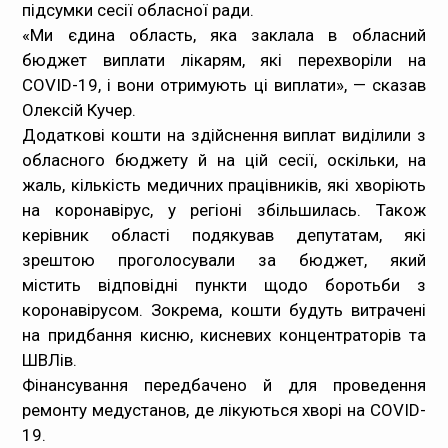
підсумки сесії обласної ради.
Медпрацівникам
«Ми єдина область, яка заклала в обласний
бюджет виплати лікарям, які перехворіли на
Статистика
COVID-19, і вони отримують ці виплати», — сказав
Олексій Кучер.
Документи
Додаткові кошти на здійснення виплат виділили з
обласного бюджету й на цій сесії, оскільки, на
Контакти
жаль, кількість медичних працівників, які хворіють
на коронавірус, у регіоні збільшилась. Також
Карта сайта
керівник області подякував депутатам, які
зрештою проголосували за бюджет, який
містить відповідні пункти щодо боротьби з
коронавірусом. Зокрема, кошти будуть витрачені
на придбання кисню, кисневих концентраторів та
ШВЛів.
Фінансування передбачено й для проведення
ремонту медустанов, де лікуються хворі на COVID-
19.