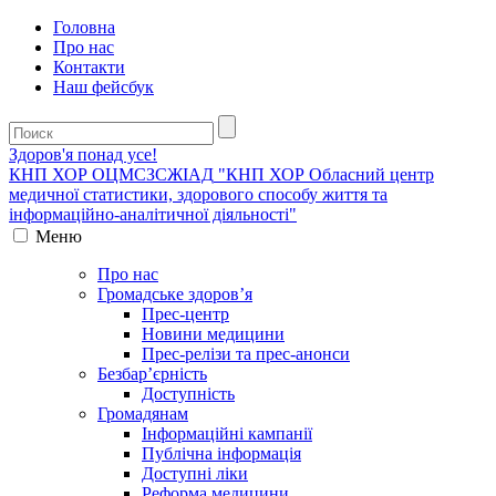
Головна
Про нас
Контакти
Наш фейсбук
Здоров'я понад усе!
КНП ХОР ОЦМСЗСЖIАД
"КНП ХОР Обласний центр
медичної статистики, здорового способу життя та
інформаційно-аналітичної діяльності"
Меню
Про нас
Громадське здоров’я
Прес-центр
Новини медицини
Прес-релізи та прес-анонси
Безбар’єрність
Доступність
Громадянам
Інформаційні кампанії
Публічна інформація
Доступні ліки
Реформа медицини