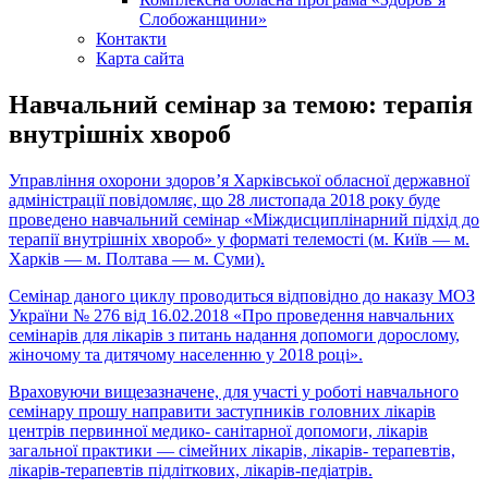
Слобожанщини»
Контакти
Карта сайта
Навчальний семінар за темою: терапія
внутрішніх хвороб
Управління охорони здоров’я Харківської обласної державної
адміністрації повідомляє, що 28 листопада 2018 року буде
проведено навчальний семінар «Міждисциплінарний підхід до
терапії внутрішніх хвороб» у форматі телемості (м. Київ — м.
Харків — м. Полтава — м. Суми).
Семінар даного циклу проводиться відповідно до наказу МОЗ
України № 276 від 16.02.2018 «Про проведення навчальних
семінарів для лікарів з питань надання допомоги дорослому,
жіночому та дитячому населенню у 2018 році».
Враховуючи вищезазначене, для участі у роботі навчального
семінару прошу направити заступників головних лікарів
центрів первинної медико- санітарної допомоги, лікарів
загальної практики — сімейних лікарів, лікарів- терапевтів,
лікарів-терапевтів підліткових, лікарів-педіатрів.