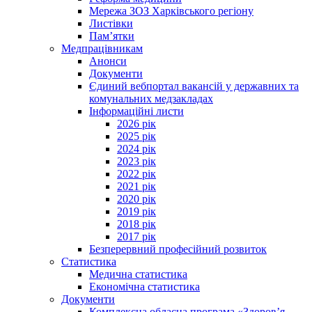
Мережа ЗОЗ Харківського регіону
Листівки
Пам’ятки
Медпрацівникам
Анонси
Документи
Єдиний вебпортал вакансій у державних та
комунальних медзакладах
Інформаційні листи
2026 рік
2025 рік
2024 рік
2023 рік
2022 рік
2021 рік
2020 рік
2019 рік
2018 рік
2017 рік
Безперервний професійний розвиток
Статистика
Медична статистика
Економічна статистика
Документи
Комплексна обласна програма «Здоров’я