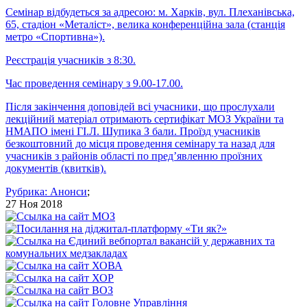
Семінар відбудеться за адресою: м. Харків, вул. Плеханівська,
65, стадіон «Металіст», велика конференційна зала (станція
метро «Спортивна»).
Реєстрація учасників з 8:30.
Час проведення семінару з 9.00-17.00.
Після закінчення доповідей всі учасники, що прослухали
лекційний матеріал отримають сертифікат МОЗ України та
НМАПО імені ГІ.Л. Шупика З бали. Проїзд учасників
безкоштовний до місця проведення семінару та назад для
учасників з районів області по пред’явленню проїзних
документів (квитків).
Рубрика:
Анонси
;
27 Ноя 2018