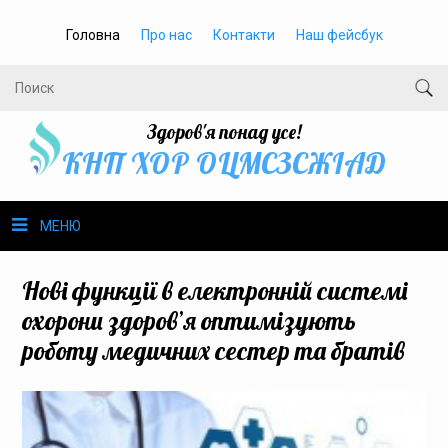
Головна
Про нас
Контакти
Наш фейсбук
Здоров'я понад усе!
КНП ХОР ОЦМСЗСЖIАД
МЕНЮ
Про нас
Нові функції в електронній системі
охорони здоров’я оптимізують
Громадське здоров’я
роботу медичних сестер та братів
Безбар’єрність
Громадянам