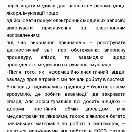
переглядати медичні дані пацієнта – рекомендації
лікаря, імунізації тощо;
здійснювати пошук електронних медичних записів;
виконувати призначення за електронним
направленням;
під час виконання призначень – реєструвати
діагностичний звіт про обстеження, виконану
процедуру, епізод та взаємодію щодо
проведеного медичного втручання, імунізації.
«Після того, як інформаційно-аналітичний відділ
закладу провів тренінг, ми почали роботу в системі.
У перші дні відчувались труднощі – було не зовсім
зрозуміло, де робити взаємодії, де закривати
епізод. Але зорієнтувалися всі досить швидко –
допоміг постійний обмін досвідом між
медсестрами та лікарями, також з’явилося багато
навчальних матеріалів по роботі з системою», —
ділиться враженнями від роботи в ЕСОЗ Наталя