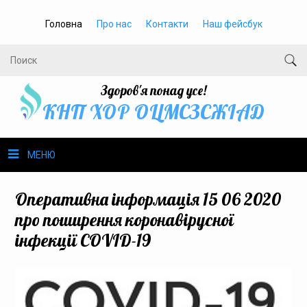
Головна
Про нас
Контакти
Наш фейсбук
Здоров'я понад усе!
КНП ХОР ОЦМСЗСЖIАД
МЕНЮ
Про нас
Оперативна інформація 15 06 2020
про поширення коронавірусної
Громадське здоров’я
інфекції COVID-19
Безбар’єрність
Громадянам