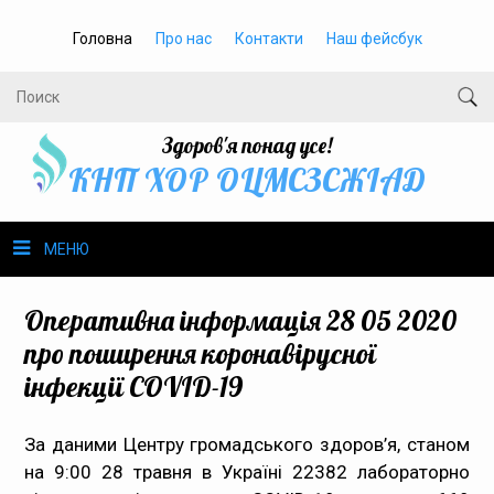
Головна
Про нас
Контакти
Наш фейсбук
Здоров'я понад усе!
КНП ХОР ОЦМСЗСЖIАД
МЕНЮ
Про нас
Оперативна інформація 28 05 2020
про поширення коронавірусної
Громадське здоров’я
інфекції COVID-19
Безбар’єрність
За даними Центру громадського здоров’я, станом
на 9:00 28 травня в Україні 22382 лабораторно
Громадянам