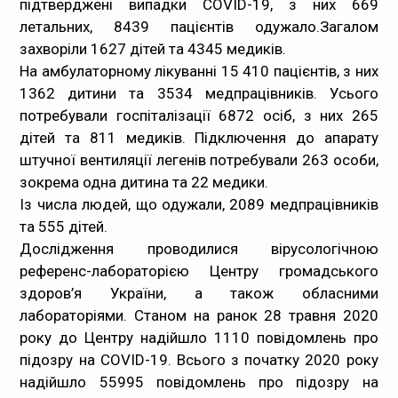
підтверджені випадки COVID-19, з них 669
летальних, 8439 пацієнтів одужало.Загалом
Медпрацівникам
захворіли 1627 дітей та 4345 медиків.
На амбулаторному лікуванні 15 410 пацієнтів, з них
Статистика
1362 дитини та 3534 медпрацівників. Усього
потребували госпіталізації 6872 осіб, з них 265
Документи
дітей та 811 медиків. Підключення до апарату
штучної вентиляції легенів потребували 263 особи,
Контакти
зокрема одна дитина та 22 медики.
Із числа людей, що одужали, 2089 медпрацівників
Карта сайта
та 555 дітей.
Дослідження проводилися вірусологічною
референс-лабораторією Центру громадського
здоров’я України, а також обласними
лабораторіями. Станом на ранок 28 травня 2020
року до Центру надійшло 1110 повідомлень про
підозру на COVID-19. Всього з початку 2020 року
надійшло 55995 повідомлень про підозру на