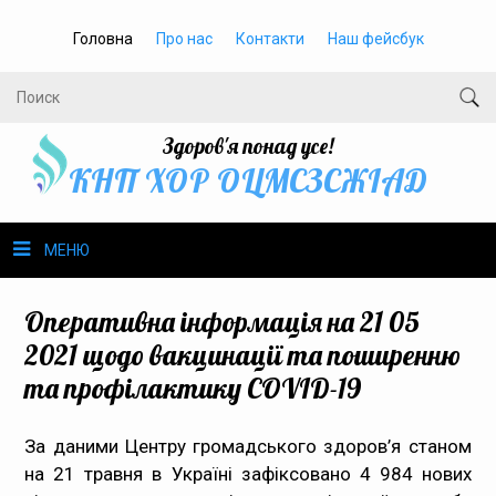
Головна
Про нас
Контакти
Наш фейсбук
Здоров'я понад усе!
КНП ХОР ОЦМСЗСЖIАД
МЕНЮ
Про нас
Оперативна інформація на 21 05
2021 щодо вакцинації та поширенню
Громадське здоров’я
та профілактику COVID-19
Безбар’єрність
За даними Центру громадського здоров’я станом
на 21 травня в Україні зафіксовано 4 984 нових
Громадянам