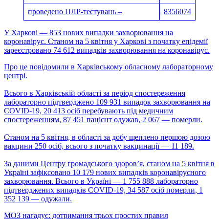
проведено ПЛР-тестувань –
8356074
У Харкові — 853 нових випадки захворювання на
коронавірус. Станом на 5 квітня у Харкові з початку епідемії
зареєстровано 74 612 випадків захворювання на коронавірус.
Про це повідомили в Харківському обласному лабораторному
центрі.
Всього в Харківській області за період спостереження
лабораторно підтверджено 109 931 випадок захворювання на
COVID-19, 20 413 осіб перебувають під медичним
спостереженням, 87 451 пацієнт одужав, 2 067 — померли.
Станом на 5 квітня, в області за добу щеплено першою дозою
вакцини 250 осіб, всього з початку вакцинації — 11 189.
За даними Центру громадського здоров’я, станом на 5 квітня в
Україні зафіксовано 10 179 нових випадків коронавірусного
захворювання. Всього в Україні — 1 755 888 лабораторно
підтверджених випадків COVID-19, 34 587 осіб померли, 1
352 139 — одужали.
МОЗ нагадує: дотримання трьох простих правил