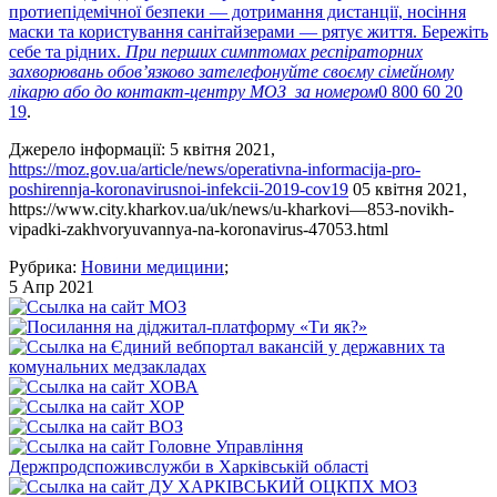
протиепідемічної безпеки — дотримання дистанції, носіння
маски та користування санітайзерами — рятує життя. Бережіть
себе та рідних.
При перших симптомах респіраторних
захворювань обов’язково зателефонуйте своєму сімейному
лікарю або до контакт-центру МОЗ за номером
0 800 60 20
19
.
Джерело інформації: 5 квітня 2021,
https://moz.gov.ua/article/news/operativna-informacija-pro-
poshirennja-koronavirusnoi-infekcii-2019-cov19
05 квітня 2021,
https://www.city.kharkov.ua/uk/news/u-kharkovi—853-novikh-
vipadki-zakhvoryuvannya-na-koronavirus-47053.html
Рубрика:
Новини медицини
;
5 Апр 2021