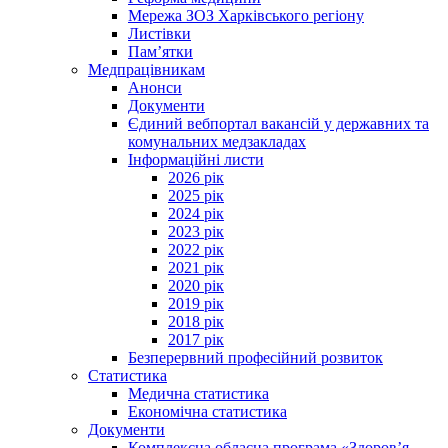
Мережа ЗОЗ Харківського регіону
Листівки
Пам’ятки
Медпрацівникам
Анонси
Документи
Єдиний вебпортал вакансій у державних та
комунальних медзакладах
Інформаційні листи
2026 рік
2025 рік
2024 рік
2023 рік
2022 рік
2021 рік
2020 рік
2019 рік
2018 рік
2017 рік
Безперервний професійний розвиток
Статистика
Медична статистика
Економічна статистика
Документи
Комплексна обласна програма «Здоров’я