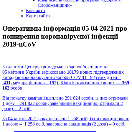
Слобожанщини»
Контакти
Карта сайта
Оперативна інформація 05 04 2021 про
поширення коронавірусної інфекції
2019-nCoV
За даними Центру громадського здоров’я, станом на
05 квітня в Україні зафіксовано
10179
нових підтверджених
випадків коронавірусної хвороби COVID-19 (з них дітей –
431,
медпрацівників –
152)
. Кількість активних хворих —
369
162
особи.
Від початку кампанії щеплено 291 824 оcоби, із них отримали
1 дозу – 291 822 особи, завершили вакцинацію (отримали 2
дози) – 2 осіб.
За 04 квітня 2021 року щеплено 1 258 осіб, із них вакциновано
1 дозою – 1 258 осіб, завершена вакцинація (2 дози) – 0 осіб.