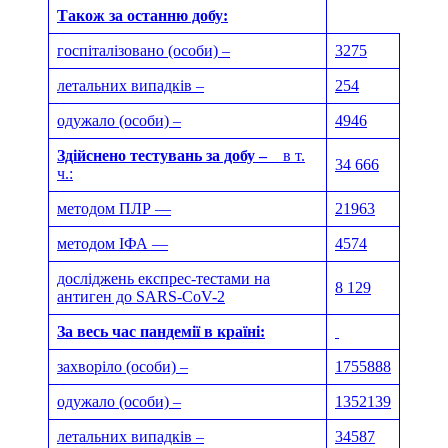
Також за останню добу:
госпіталізовано (особи) –
3275
летальних випадків –
254
одужало (особи) –
4946
Здійснено тестувань за добу –
в т.
34 666
ч.:
методом ПЛР —
21963
методом ІФА —
4574
досліджень експрес-тестами на
8 129
антиген до SARS-CoV-2
За весь час пандемії в країні:
захворіло (особи) –
1755888
одужало (особи) –
1352139
летальних випадків –
34587