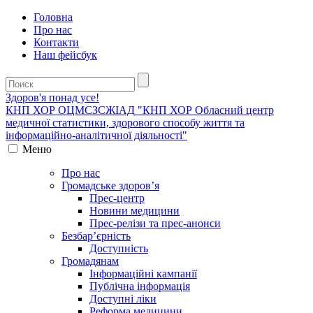
Головна
Про нас
Контакти
Наш фейсбук
Здоров'я понад усе!
КНП ХОР ОЦМСЗСЖIАД
"КНП ХОР Обласний центр
медичної статистики, здорового способу життя та
інформаційно-аналітичної діяльності"
Меню
Про нас
Громадське здоров’я
Прес-центр
Новини медицини
Прес-релізи та прес-анонси
Безбар’єрність
Доступність
Громадянам
Інформаційні кампанії
Публічна інформація
Доступні ліки
Реформа медицини