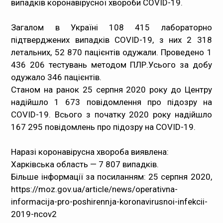
випадків коронавірусної хвороби COVID-19.
Медпрацівникам
Загалом в Україні 108 415 лабораторно
підтверджених випадків COVID-19, з них 2 318
Статистика
летальних, 52 870 пацієнтів одужали. Проведено 1
436 206 тестувань методом ПЛР.Усього за добу
Документи
одужало 346 пацієнтів.
Станом на ранок 25 серпня 2020 року до Центру
Контакти
надійшло 1 673 повідомлення про підозру на
COVID-19. Всього з початку 2020 року надійшло
Карта сайта
167 295 повідомлень про підозру на COVID-19.
Наразі коронавірусна хвороба виявлена:
Харківська область — 7 807 випадків.
Більше інформації за посиланням: 25 серпня 2020,
https://moz.gov.ua/article/news/operativna-
informacija-pro-poshirennja-koronavirusnoi-infekcii-
2019-ncov2