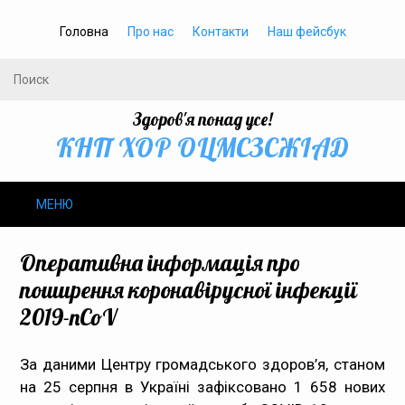
Головна
Про нас
Контакти
Наш фейсбук
Здоров'я понад усе!
КНП ХОР ОЦМСЗСЖIАД
МЕНЮ
Про нас
Оперативна інформація про
поширення коронавірусної інфекції
Громадське здоров’я
2019-nCoV
Безбар’єрність
За даними Центру громадського здоров’я, станом
на 25 серпня в Україні зафіксовано 1 658 нових
Громадянам