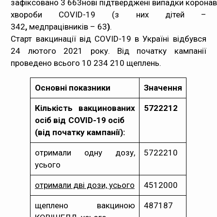
зафіксовано 3 663нові підтверджені випадки коронав
хвороби COVID-19 (з них дітей –
Медпрацівникам
342
,
медпрацівників – 63
)
.
Старт вакцинації від COVID-19 в Україні відбувся
Статистика
24 лютого 2021 року. Від початку кампанії
проведено всього 10 234 210 щеплень.
Документи
Контакти
Основні показники
Значення
Кількість вакцинованих
5722212
Карта сайта
осіб від COVID-19 осіб
(від початку кампанії):
отримали одну дозу,
5722210
усього
отримали дві дози, усього
4512000
щеплено вакциною
487187