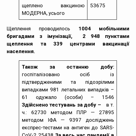
щеплено вакциною
53675
МОДЕРНА, усього
Щеплення проводилось
1004 мобільними
бригадами з імунізації, 2 948 пунктами
щеплення та 339 центрами вакцинації
населення.
Також за останню добу:
госпіталізовано осіб із
підтвердженими та підозрілими
випадками 981 летальних випадків –
61 одужало (особи) – 1546
Здійснено тестувань за добу –
в т.
ч.: 62730 методом ПЛР — 27895
методом ІФА — 9397 досліджень
експрес-тестами на антиген до SARS-
CoV-2 25438
За весь час пандемії в