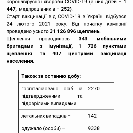
коронавірусної хвороби COVID-19 (з них дітей –
1
447,
Медпрацівникам
медпрацівників –
252)
.
Старт вакцинації від COVID-19 в Україні відбувся
24 лютого 2021 року. Від початку кампанії
Статистика
проведено усього
31 126 896 щеплень
.
Щеплення проводилось
Документи
343 мобільними
бригадами з імунізації, 1
726 пунктами
щеплення та 407 центрами вакцинації
Контакти
населення.
Карта сайта
Також за останню добу:
госпіталізовано осіб із
2270
підтвердженими та
підозрілими випадками
летальних випадків –
142
одужало (особи) –
9338