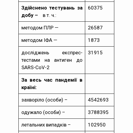
Здійснено тестувань за
60375
добу –
в т. ч.:
методом ПЛР —
26587
методом ІФА —
1873
досліджень експрес-
31915
тестами на антиген до
SARS-CoV-2
За весь час пандемії в
країні:
захворіло (особи) –
4542693
одужало (особи) –
3788395
летальних випадків –
102950