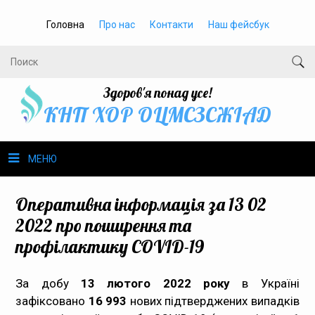
Головна
Про нас
Контакти
Наш фейсбук
Здоров'я понад усе!
КНП ХОР ОЦМСЗСЖIАД
МЕНЮ
Про нас
Оперативна інформація за 13 02
2022 про поширення та
Громадське здоров’я
профілактику COVID-19
Безбар’єрність
За добу
13 лютого 2022 року
в Україні
зафіксовано
Громадянам
16 993
нових підтверджених випадків